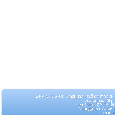
6+ ©2007-2026 Официальный сайт админ
ул.Ленина,29 р
тел. (84573) 2-14-89
Учредитель:Админ
главн