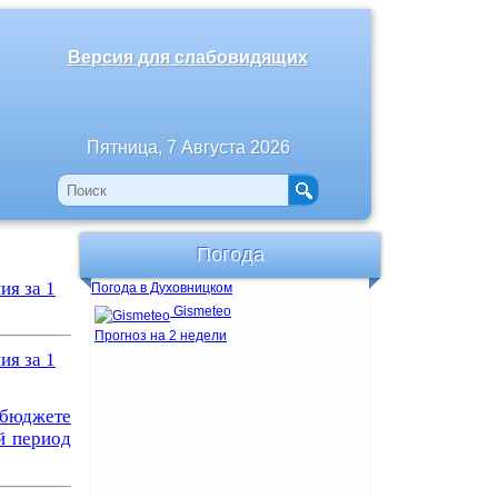
Версия для слабовидящих
Пятница, 7 Августа 2026
Погода
ния
за 1
Погода в Духовницком
Gismeteo
Прогноз на 2 недели
ния
за 1
бюджете
й период