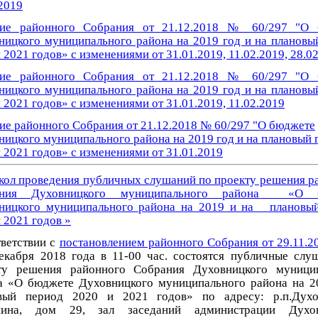
2019
ие районного Собрания от 21.12.2018 № 60/297 "О 
ницкого муниципального района на 2019 год и на плановы
 2021 годов»
с изменениями от
31.01.2019, 11.02.2019, 28.0
ие районного Собрания от 21.12.2018 № 60/297 "О 
ницкого муниципального района на 2019 год и на плановы
 2021 годов»
с изменениями от
31.01.2019, 11.02.2019
ие районного Собрания от 21.12.2018 № 60/297 "О бюджете
ницкого муниципального района на 2019 год и на плановый 
 2021 годов»
с изменениями от
31.01.2019
кол проведения публичных слушаний
по проекту решения р
ания Духовницкого муниципального района «О 
ницкого муниципального района на 2019 и на плановы
 2021 годов »
тветствии с
постановлением районного Собрания от
29
.11
.2
кабря 2018 года в 11-00 час. состоятся публичные слу
ту решения районного Собрания Духовницкого муници
а «О бюджете Духовницкого муниципального района на 2
вый период 2020 и 2021 годов» по адресу: р.п.Духо
нина, дом 29, зал заседаний администрации Духов