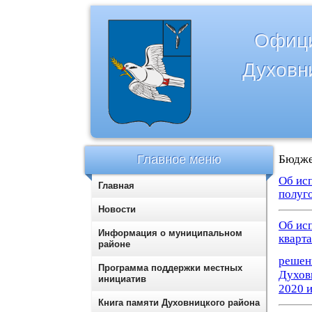
Офици
Духовн
Главное меню
Бюдже
Об ис
Главная
полуг
Новости
Об ис
Информация о муниципальном
кварта
районе
решен
Программа поддержки местных
Духов
инициатив
2020 и
Книга памяти Духовницкого района