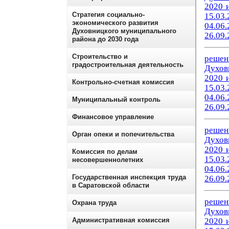
2020 и
Стратегия социально-
15.03.
экономического развития
04.06.
Духовницкого муниципального
26.09.
района до 2030 года
Строительство и
решен
градостроительная деятельность
Духов
2020 и
Контрольно-счетная комиссия
15.03.
04.06.
Муниципальный контроль
26.09.
Финансовое управление
р
ешен
Орган опеки и попечительства
Духов
2020 и
Комиссия по делам
15.03.
несовершеннолетних
04.06.
Государственная инспекция труда
26.09.
в Саратовской области
р
ешен
Охрана труда
Духов
Административная комиссия
2020 и