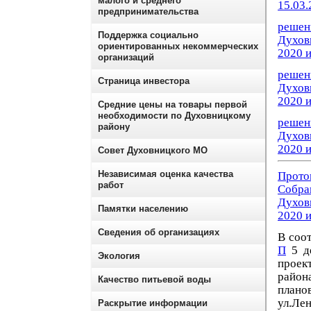
малого и среднего
15.03.
предпринимательства
решен
Поддержка социально
Духов
ориентированных некоммерческих
2020 и
организаций
решен
Страница инвестора
Духов
2020 и
Средние цены на товары первой
необходимости по Духовницкому
решен
району
Духов
2020 и
Совет Духовницкого МО
Независимая оценка качества
Прото
работ
Собр
Духов
Памятки населению
2020 и
Сведения об организациях
В соо
П
5 де
Экология
проек
район
Качество питьевой воды
плано
ул.Ле
Раскрытие информации