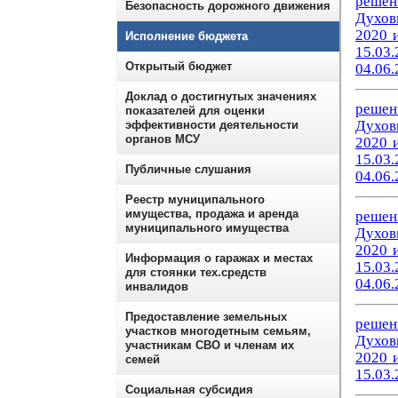
решен
Безопасность дорожного движения
Духов
2020 и
Исполнение бюджета
15.03.
Открытый бюджет
04.06.
Доклад о достигнутых значениях
решен
показателей для оценки
Духов
эффективности деятельности
органов МСУ
2020 и
15.03.
Публичные слушания
04.06.
Реестр муниципального
имущества, продажа и аренда
решен
муниципального имущества
Духов
2020 и
Информация о гаражах и местах
15.03.
для стоянки тех.средств
04.06.
инвалидов
Предоставление земельных
решен
участков многодетным семьям,
Духов
участникам СВО и членам их
2020 
семей
15.03.
Социальная субсидия