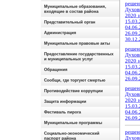
решен
Муниципальные образования,
Духов
входящие в состав района
2020 и
15.03.
Представительный орган
04.06.
Администрация
26.09.
30.12.
Муниципальные правовые акты
р
ешен
Предоставление государственных
Духов
и муниципальных услуг
2020 и
15.03.
Обращения
04.06.
26.09.
Сообщи, где торгуют смертью
р
ешен
Противодействие коррупции
Духов
2020 и
Защита информации
15.03.
04.06.
Фестиваль пирога
26.09.
Муниципальные программы
р
ешен
Социально-экономический
Духов
паспорт района