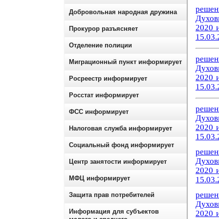
решен
Добровольная народная дружина
Духов
2020 
Прокурор разъясняет
15.03.
Отделение полиции
решен
Миграционный пункт информирует
Духов
2020 
Росреестр информирует
15.03.
Росстат информирует
решен
ФСС информирует
Духов
2020 
Налоговая служба информирует
15.03.
Социальный фонд информирует
решен
Духов
Центр занятости информирует
2020 
МФЦ информирует
15.03.
решен
Защита прав потребителей
Духов
Информация для субъектов
2020 