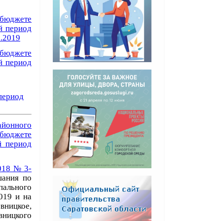
бюджете
й период
2.2019
бюджете
й период
период
айонного
бюджете
й период
018 № 3
-
шания по
пального
019 и на
вницкое,
ницкого