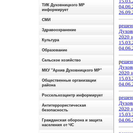
15.03.
ТИК Духовницкого МР
04.06.
информирует
26.09.
СМИ
р
ешен
Здравоохранение
Духов
2020 и
Культура
15.03.
04.06.
Образование
Сельское хозяйство
р
ешен
Духов
МКУ "Архив Духовницкого МР"
2020 и
15.03.
Общественные организации
04.06.
района
Россельхозцентр информирует
решен
Духов
Антитеррористическая
2020 и
безопасность
15.03.
04.06.
Гражданская оборона и защита
населения от ЧС