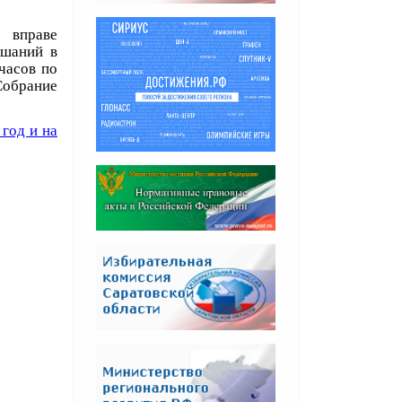
 вправе
ушаний в
часов по
обрание
год и на