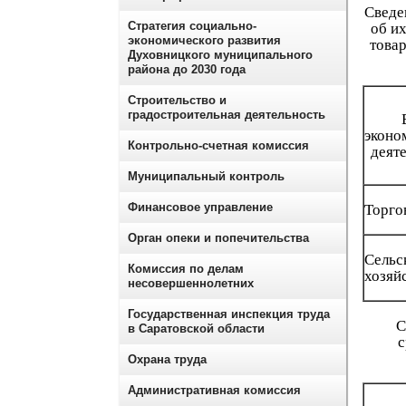
Сведе
Стратегия социально-
об и
экономического развития
товар
Духовницкого муниципального
района до 2030 года
Строительство и
градостроительная деятельность
эконо
Контрольно-счетная комиссия
деят
Муниципальный контроль
Финансовое управление
Торго
Орган опеки и попечительства
Сельс
Комиссия по делам
хозяй
несовершеннолетних
Государственная инспекция труда
С
в Саратовской области
с
Охрана труда
Административная комиссия