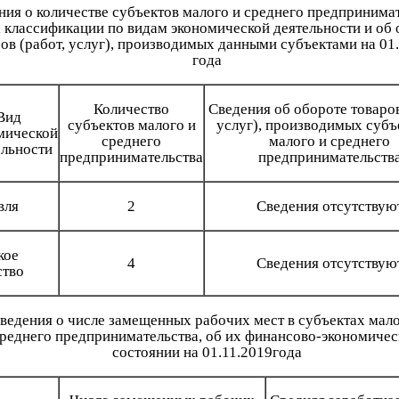
ния о количестве субъектов малого и среднего предпринимат
х классификации по видам экономической деятельности и об 
ов (работ, услуг), производимых данными субъектами на 01
года
Количество
Сведения об обороте товаров
Вид
субъектов малого и
услуг), производимых субъ
мической
среднего
малого и среднего
ельности
предпринимательства
предпринимательств
вля
2
Сведения отсутствую
кое
4
Сведения отсутствую
ство
ведения о числе замещенных рабочих мест в субъектах мало
реднего предпринимательства, об их финансово-экономиче
состоянии на 01.11.2019года