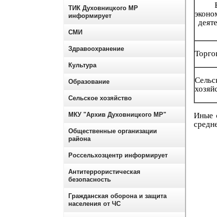
ТИК Духовницкого МР
эконо
информирует
деят
СМИ
Здравоохранение
Торго
Культура
Сельс
Образование
хозяй
Сельское хозяйство
МКУ "Архив Духовницкого МР"
Иные 
средн
Общественные организации
района
Россельхозцентр информирует
Антитеррористическая
безопасность
Гражданская оборона и защита
населения от ЧС