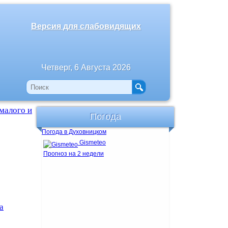
Версия для слабовидящих
Четверг, 6 Августа 2026
малого и
Погода
Погода в Духовницком
Gismeteo
Прогноз на 2 недели
а