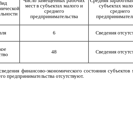
Число замещенных рабочих
Средняя заработная
Вид
мест в субъектах малого и
субъектах мало
мической
среднего
среднего
ельности
предпринимательства
предпринимател
вля
6
Сведения отсутс
кое
48
Сведения отсутс
ство
сведения финансово-экономического состояния субъектов 
его предпринимательства отсутствуют.