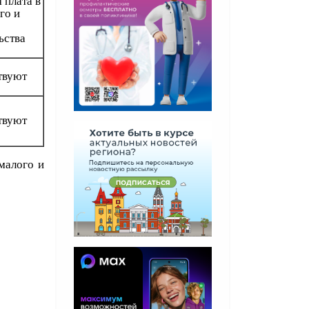
 плата в
го и
ьства
твуют
твуют
малого и