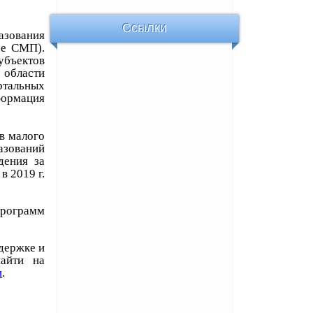
Ссылки
зования
ее СМП).
убъектов
 области
тальных
формация
в малого
азований
дения за
в 2019 г.
программ
держке и
айти на
и
.