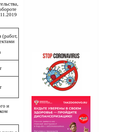
ельства,
обороте
.11.2019
 (работ,
ектами
а
т
т
го и
ском