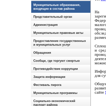
Муниципальные образования,
входящие в состав района
На т
зарег
Представительный орган
Федер
малог
Администрация
прово
Муниципальные правовые акты
обсле
размещ
Предоставление государственных
и муниципальных услуг
Сплош
и сре
Обращения
прово
деятел
Сообщи, где торгуют смертью
можно 
Противодействие коррупции
Инфор
для с
Защита информации
Общую
Фестиваль пирога
разви
сайте
Муниципальные программы
Социально-экономический
паспорт района