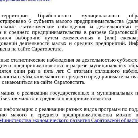
ерритории Горяйновского муниципального обра
истрировано 6 субъекта малого предпринимательства (дал
альные статистические наблюдения за деятельностью с
о и среднего предпринимательства в разрезе Саратовской
дятся выборочно путем ежемесячных и (или) ежеквар
дований деятельности малых и средних предприятий. Ин
ена на сайте Саратовстата.
ные статистические наблюдения за деятельностью субъекто
днего предпринимательства в разрезе муниципальных обр
дятся один раз в пять лет. С итогами сплошного наблю
ьностью субъектов малого и среднего предпринимательства 
ознакомиться на сайте Саратовстата.
мация о реализации государственных и муниципальных 
убъектов малого и среднего предпринимательства
 информацию о реализации разных видов программ по под
тию малого и среднего предпринимательства можно н
Министерства экономического развития Саратовской област