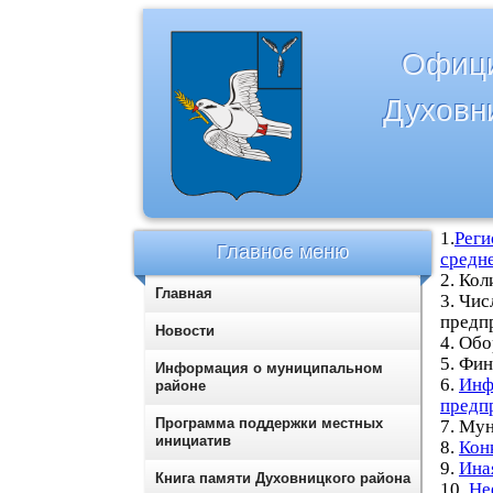
Офици
Духовн
1.
Реги
Главное меню
средн
2.
Кол
Главная
3.
Чис
предп
Новости
4. Обо
5. Фи
Информация о муниципальном
6.
Инф
районе
предп
Программа поддержки местных
7. Му
инициатив
8.
Кон
9.
Ина
Книга памяти Духовницкого района
10.
Не