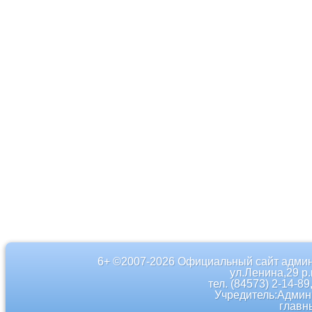
6+ ©2007-2026 Официальный сайт админ
ул.Ленина,29 р
тел. (84573) 2-14-89
Учредитель:Админ
главн