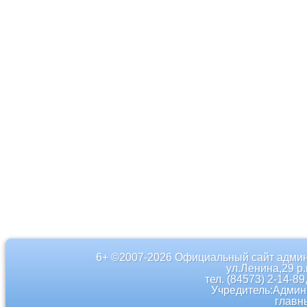
6+ ©2007-2026 Официальный сайт админ
ул.Ленина,29 р
тел. (84573) 2-14-89
Учредитель:Админ
главн