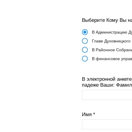
Выберите Кому Вы н
В Администрацию Д
Главе Духовницкого
В Районное Собран
В финансовое упра
В электронной анкет
падеже Ваши: Фами
Имя
*