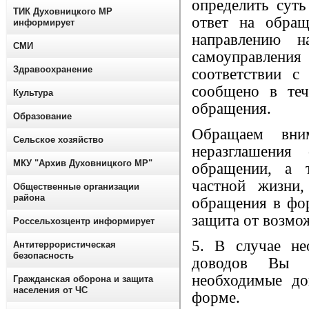
определить суть
ТИК Духовницкого МР
ответ на обра
информирует
направлению н
СМИ
самоуправле
Здравоохранение
соответствии с
сообщено в теч
Культура
обращения.
Образование
Обращаем вни
Сельское хозяйство
неразглашения
МКУ "Архив Духовницкого МР"
обращении, а 
частной жизни,
Общественные организации
района
обращения в фор
защита от возмо
Россельхозцентр информирует
5. В случае не
Антитеррористическая
безопасность
доводов Вы 
необходимые до
Гражданская оборона и защита
населения от ЧС
форме.