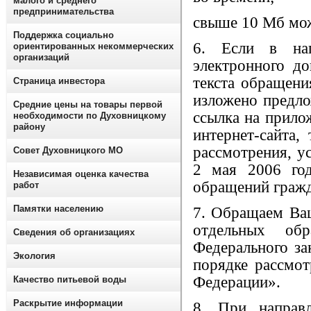
малого и среднего
предпринимательства
свыше 10 Мб мож
Поддержка социально
6. Если в на
ориентированных некоммерческих
организаций
электронного д
текста обращени
Страница инвестора
изложено предло
Средние цены на товары первой
ссылка на прило
необходимости по Духовницкому
району
интернет-сайта,
рассмотрения, у
Совет Духовницкого МО
2 мая 2006 го
Независимая оценка качества
обращений гражд
работ
Памятки населению
7. Обращаем Ва
отдельных обр
Сведения об организациях
Федерального з
Экология
порядке рассмо
Федерации».
Качество питьевой воды
Раскрытие информации
8. При направ