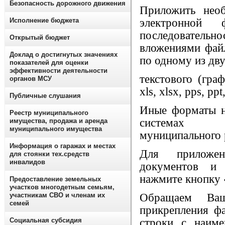
Безопасность дорожного движения
Приложить нео
Исполнение бюджета
электронно
последовател
Открытый бюджет
вложениями файл
Доклад о достигнутых значениях
по одному из дв
показателей для оценки
эффективности деятельности
текстового (граф
органов МСУ
xls, xlsx, pps, ppt,
Публичные слушания
Иные форматы н
Реестр муниципального
системах А
имущества, продажа и аренда
муниципального имущества
муниципального 
Информация о гаражах и местах
Для приложе
для стоянки тех.средств
инвалидов
документов и 
нажмите кнопку 
Предоставление земельных
участков многодетным семьям,
участникам СВО и членам их
Обращаем Ваш
семей
прикрепления фа
Социальная субсидия
строки с наиме