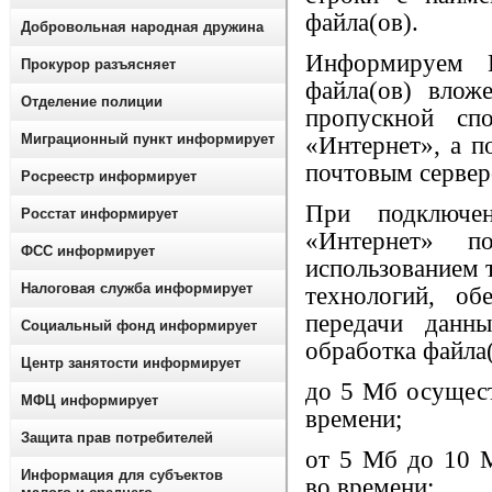
файла(ов).
Добровольная народная дружина
Информируем В
Прокурор разъясняет
файла(ов) влож
Отделение полиции
пропускной сп
Миграционный пункт информирует
«Интернет», а п
почтовым сервер
Росреестр информирует
При подключе
Росстат информирует
«Интернет» п
ФСС информирует
использованием 
Налоговая служба информирует
технологий, об
передачи данн
Социальный фонд информирует
обработка файла
Центр занятости информирует
до 5 Мб осущест
МФЦ информирует
времени;
Защита прав потребителей
от 5 Мб до 10 
Информация для субъектов
во времени;