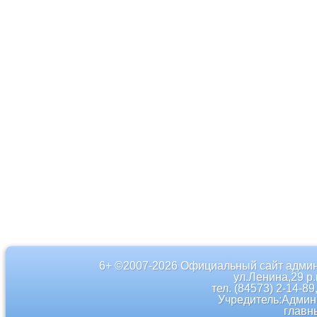
6+ ©2007-2026 Официальный сайт админ
ул.Ленина,29 р
тел. (84573) 2-14-89
Учредитель:Админ
главн