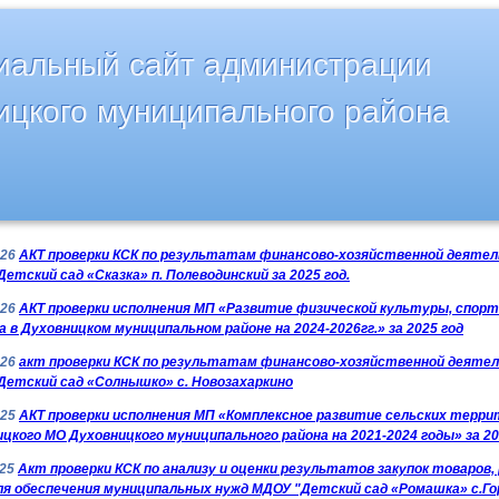
альный сайт администрации
ицкого муниципального района
026
АКТ проверки КСК по результатам финансово-хозяйственной деяте
етский сад «Сказка» п. Полеводинский за 2025 год.
026
АКТ проверки исполнения МП «Развитие физической культуры, спорт
 в Духовницком муниципальном районе на 2024-2026гг.» за 2025 год
026
акт проверки КСК по результатам финансово-хозяйственной деяте
Детский сад «Солнышко» с. Новозахаркино
025
АКТ проверки исполнения МП «Комплексное развитие сельских терри
цкого МО Духовницкого муниципального района на 2021-2024 годы» за 20
025
Акт проверки КСК по анализу и оценки результатов закупок товаров,
ля обеспечения муниципальных нужд МДОУ "Детский сад «Ромашка» с.Го