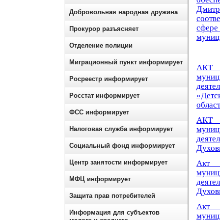
Дмитр
Добровольная народная дружина
соотве
сфере
Прокурор разъясняет
муници
Отделение полиции
Миграционный пункт информирует
АКТ 
муниц
Росреестр информирует
деяте
«Детс
Росстат информирует
област
ФСС информирует
АКТ 
муниц
Налоговая служба информирует
деят
Социальный фонд информирует
Духовн
Центр занятости информирует
Акт 
муниц
МФЦ информирует
деяте
Духовн
Защита прав потребителей
Акт 
Информация для субъектов
муници