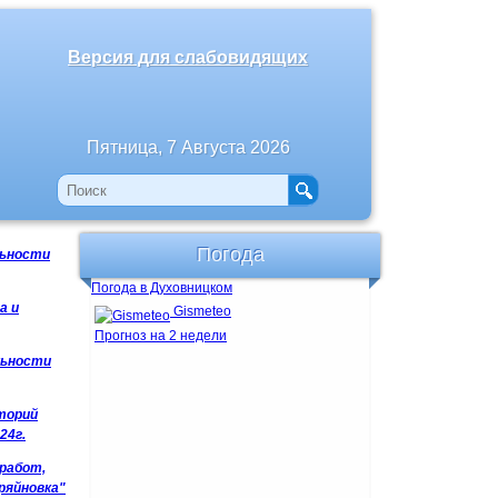
Версия для слабовидящих
Пятница, 7 Августа 2026
Погода
льности
Погода в Духовницком
а и
Gismeteo
Прогноз на 2 недели
льности
торий
24г.
 работ,
ряйновка"