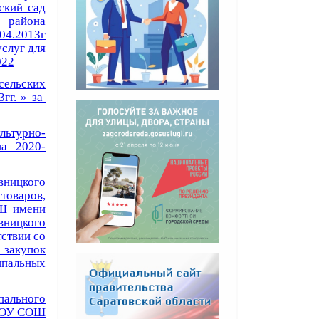
ский сад
 района
.04.2013г
услуг для
022
сельских
гг. » за
ьтурно-
на 2020-
ницкого
товаров,
Ш имени
вницкого
ствии со
 закупок
ипальных
пального
 МОУ СОШ