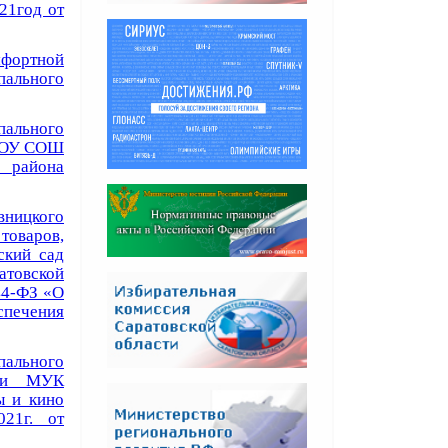
21год от
фортной
ального
пального
 МОУ СОШ
 района
ницкого
товаров,
ский сад
атовской
44-ФЗ «О
еспечения
пального
ости МУК
ы и кино
21г. от