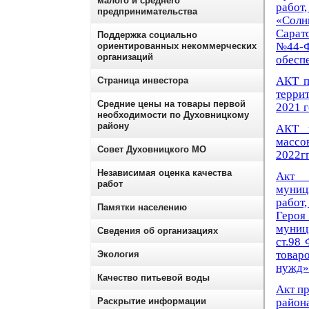
малого и среднего
работ
предпринимательства
«Сол
Сарато
Поддержка социально
№44-ФЗ
ориентированных некоммерческих
организаций
обесп
АКТ п
Страница инвестора
терри
Средние цены на товары первой
2021 г
необходимости по Духовницкому
району
АКТ п
массо
Совет Духовницкого МО
2022гг
Независимая оценка качества
Акт 
работ
муниц
работ
Памятки населению
Героя
муници
Сведения об организациях
ст.98
товар
Экология
нужд» 
Качество питьевой воды
Акт п
Раскрытие информации
район