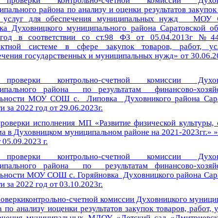
проверки контрольно-счетной комиссии Духов
пального района по анализу и оценки результатов закупок 
т, услуг для обеспечения муниципальных нужд МОУ
ка Духовницкого муниципального района Саратовской об
год в соответствии со ст.98 ФЗ от 05.04.2013г №4
актной системе в сфере закупок товаров, работ, ус
ечения государственных и муниципальных нужд» от 30.06.20
проверки контрольно-счетной комиссии Духов
ипального района по результатам финансово-хозяйс
льности МОУ СОШ с. Липовка Духовникого района Сар
и за 2022 год от 29.06.2023г.
проверки исполнения МП «Развитие физической культуры, 
ма в Духовницком муниципальном районе на 2021-2023гг.» »
 05.09.2023 г.
проверки контрольно-счетной комиссии Духов
ипального района по результатам финансово-хозяйс
льности МОУ СОШ с. Горяйновка Духовницкого района Сар
и за 2022 год от 03.10.2023г.
роверкиконтрольно-счетной комиссии Духовницкого муници
 по анализу иоценки результатов закупок товаров, работ, 
ечения муниципальных МДОУ «Детский сад «Дмитриевс