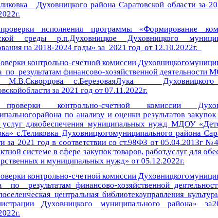
ликовка Духовницкого района Саратовской области за 20
2022г.
проверки исполнения
программы «Формирование ком
ской среды р.п.Духовницкое Духовницкого муницип
вания на 2018-2024 годы» за 2021 год от 12.10.2022г.
роверки контрольно-счетной комиссии Духовницкогомуници
а по результатам финансово-хозяйственной деятельности
и М.В.Скворцова с.БерезоваяЛука Духовницкого
вскойобласти за 2021 год от 07.11.2022г.
проверки контрольно-счетной комиссии Духов
ипальногорайона по анализу и оценки результатов закупок 
, услуг дляобеспечения муниципальных нужд МДОУ «Дет
зка» с.Теликовка Духовницкогомуниципального района Сар
и за 2021 год в соответствии со ст.98ФЗ от 05.04.2013г №
ктной системе в сфере закупок товаров, работ,услуг для об
арственных и муниципальных нужд» от 05.12.2022г.
роверки контрольно-счетной комиссии Духовницкогомуници
а по результатам финансово-хозяйственной деятельн
оселенческая центральная библиотекауправления культур
истрации Духовницкого муниципального района» за20
2022г.