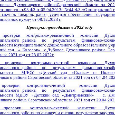
иевка Духовницкого районаСаратовской области за 20
тствии со ст.98 ФЗ от05.04.2013г №44-ФЗ «О контрактной с
 закупок товаров, работ, услугдля обеспечения государст
пальных нужд» от 08.12.2023 г.
Проверки проводимые в 2022 году
проверки контрольно-ревизионной комиссии Духов
ипального района по результатам финансово-хозяйс
льности Муниципального дошкольного образовательного уч
кий сад « Колосок» с.Дубовое Духовникого района Сар
и за 2021 год от 28.02.2022г.
проверки контрольно-счетной комиссии Духов
ипального района по результатам финансово-хозяйс
ельности МДОУ «Детский сад «Сказка» п. Полево
икого района Саратовской области за 2021 год от 04 .04.202
проверки контрольно-счетной комиссии Духов
ипального района по результатам финансово-хозяйс
льности МДОУ «Детский сад «Дмитриевский» с. Дми
икого района Саратовской области за 2021 год от 29.04.202
проверки контрольно-счетной комиссии Духов
пального района по анализу и оценки результатов закупок 