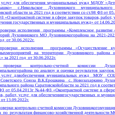
, услуг для обеспечения муниципальных нужд МДОУ «Дет
нышко» с.Никольское Духовницкого муниципального
вской области за 2021 год в соответствии со ст.98 ФЗ от 05
 «О контрактной системе в сфере закупок товаров, работ, 
ечения государственных и муниципальных нужд» от 14.06.2
роверки исполнения программы «Комплексное развитие 
торий Духовницкого МО Духовницкогорайона на 2021-2023
од от 30.06.2022г.
роверки исполнения программы «Осуществление кул
выхмероприятий на территории Духовницкого района 
.» за 2021 год от 30.06.2022г.
проверки контрольно-счетной комиссии Духов
ипальногорайона по анализу и оценки результатов закупок 
, услуг дляобеспечения муниципальных нужд МОУ СО
 Советского Союза В.К.Ерошкина с. Новозахаркино Духо
пального района Саратовскойобласти за 2021 год в соответ
 ФЗ от 05.04.2013г №44-ФЗ «Оконтрактной системе в сфере
ов, работ, услуг для обеспечениягосударственных и муниц
от 13.09.2022г.
роверки контрольно-счетной комиссии Духовницкогомуници
а по результатам финансово-хозяйственной деятельности