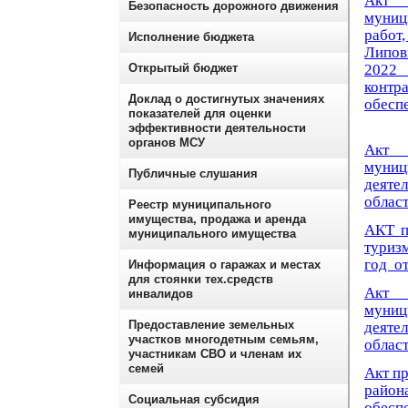
Акт 
Безопасность дорожного движения
муници
рабо
Исполнение бюджета
Липов
Открытый бюджет
2022 
контр
Доклад о достигнутых значениях
обесп
показателей для оценки
эффективности деятельности
органов МСУ
Акт 
муниц
Публичные слушания
деяте
област
Реестр муниципального
имущества, продажа и аренда
АКТ
муниципального имущества
туриз
год от
Информация о гаражах и местах
для стоянки тех.средств
Акт 
инвалидов
муниц
Предоставление земельных
деяте
участков многодетным семьям,
област
участникам СВО и членам их
семей
Акт п
района
Социальная субсидия
обесп