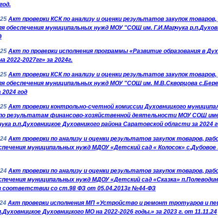
год.
025
Акт проверки КСК по анализу и оценки результатов закупок товаров,
ля обеспечения муниципальных нужд МОУ "СОШ им. Г.И.Марчука р.п.Духов
д
025
Акт по проверки исполнения программы «Развитие образования в Ду
на 2022-2027гг» за 2024г.
025
Акт проверки КСК по анализу и оценки результатов закупок товаров,
ля обеспечения муниципальных нужд МОУ "СОШ им. М.В.Скворцова с.Бер
а 2024 год
025
Акт проверки контрольно-счетной комиссии Духовницкого муниципа
 по результатам финансово-хозяйственной деятельности МОУ СОШ им
чука р.п.Духовницкое Духовникого района Саратовской области за 2024 г
024
Акт проверки по анализу и оценки результатов закупок товаров, раб
спечения муниципальных нужд МДОУ «Детский сад « Колосок» с.Дубовое 
024
Акт проверки по анализу и оценки результатов закупок товаров, раб
спечения муниципальных нужд МДОУ «Детский сад «Сказка» п.Полеводин
 в соответствии со ст.98 ФЗ от 05.04.2013г №44-ФЗ
024
Акт проверки исполнения МП «Устройство и ремонт тротуаров и п
.п.Духовницкое Духовницкого МО на 2022-2026 годы.» за 2023 г. от 11.11.24