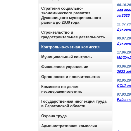
08.10.2
Стратегия социально-
для обе
экономического развития
за 2023
Духовницкого муниципального
района до 2030 года
11.07.2
Духовни
Строительство и
градостроительная деятельность
09.07.2
Духовни
Контрольно-счетная комиссия
17.06.2
Муниципальный контроль
МДОУ«Де
03.06.2
Финансовое управление
2023 го
Орган опеки и попечительства
02.05.2
СОШ име
Комиссия по делам
несовершеннолетних
07.03.2
Районно
Государственная инспекция труда
в Саратовской области
Охрана труда
Административная комиссия