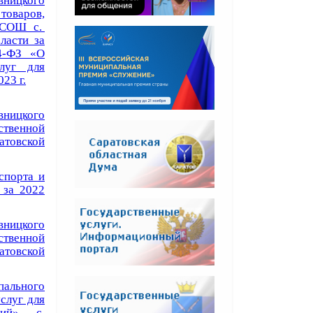
ницкого
товаров,
 СОШ с.
ласти за
4-ФЗ «О
луг для
23 г.
ницкого
твенной
атовской
спорта и
 за 2022
ницкого
твенной
атовской
пального
услуг для
кий» с.