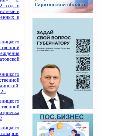
22 год в
истеме в
венных и
ницкого
твенной
реждения
атовской
ницкого
твенной
динский
2г.
ницкого
твенной
триевка
2
ницкого
товаров,