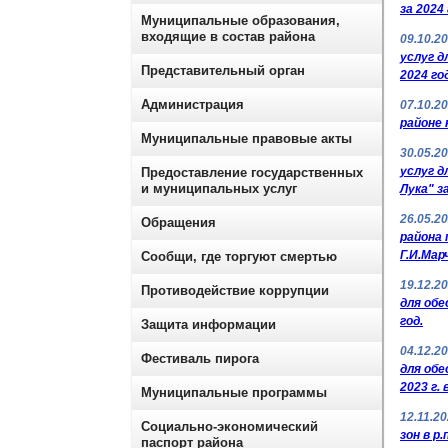
за 2024 
Муниципальные образования,
входящие в состав района
09.10.2
услуг д
Представительный орган
2024 го
Администрация
07.10.2
районе 
Муниципальные правовые акты
30.05.2
услуг д
Предоставление государственных
и муниципальных услуг
Лука" з
26.05.2
Обращения
района
Г.И.Мар
Сообщи, где торгуют смертью
19.12.2
Противодействие коррупции
для обе
год.
Защита информации
04.12.2
Фестиваль пирога
для обе
2023 г.
Муниципальные программы
12.11.2
Социально-экономический
зон в р
паспорт района