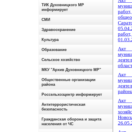
Акт 
ТИК Духовницкого МР
муници
информирует
работ
обще
СМИ
Сарат
05.04
Здравоохранение
работ,
01.03.
Культура
Акт 
Образование
муниц
деяте
Сельское хозяйство
област
МКУ "Архив Духовницкого МР"
Акт 
Общественные организации
муниц
района
деяте
района
Россельхозцентр информирует
Акт 
Антитеррористическая
муни
безопасность
хозя
Новоз
Гражданская оборона и защита
26.05.
населения от ЧС