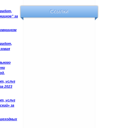
Ссылки
 работ,
ницкое" за
ховницком
 работ,
езовая
льного
ени
од.
от, услуг
за 2023
от, услуг
ский» за
ешеходных