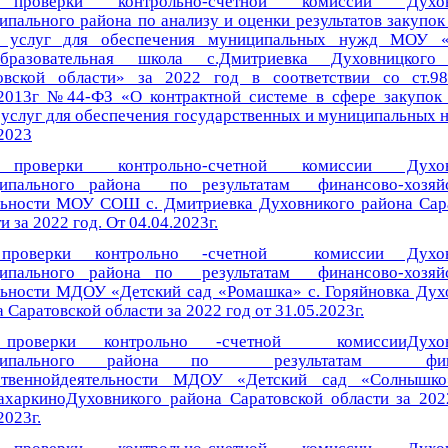
проверки контрольно-счетной комиссии Духов
пального района по анализу и оценки результатов закупок 
, услуг для обеспечения муниципальных нужд МОУ «
образовательная школа с.Дмитриевка Духовницкого
овской области» за 2022 год в соответствии со ст.
.2013г №44-ФЗ «О контрактной системе в сфере закупок 
 услуг для обеспечения государственных и муниципальных н
2023
проверки контрольно-счетной комиссии Духов
ипального района по результатам финансово-хозяйс
льности МОУ СОШ с. Дмитриевка Духовникого района Сар
и за 2022 год. От 04.04.2023г.
проверки контрольно -счетной комиссии Духов
ипального района по результатам финансово-хозяйс
льности МДОУ «Детский сад «Ромашка» с. Горяйновка Дух
 Саратовской области за 2022 год от 31.05.2023г.
проверки контрольно -счетной комиссииДухов
ципального района по результатам фина
йственнойдеятельности МДОУ «Детский сад «Солны
ахаркиноДуховникого района Саратовской области за 202
2023г.