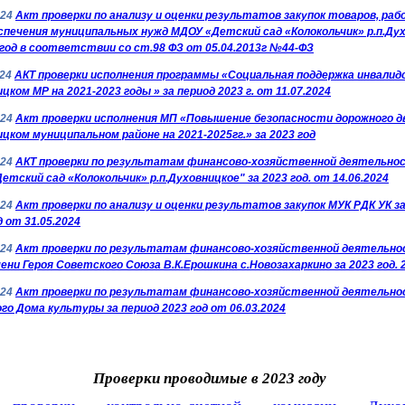
024
Акт проверки по анализу и оценки результатов закупок товаров, раб
спечения муниципальных нужд МДОУ «Детский сад «Колокольчик» р.п.Ду
 год в соответствии со ст.98 ФЗ от 05.04.2013г №44-ФЗ
024
АКТ проверки исполнения программы «Социальная поддержка инвалидо
цком МР на 2021-2023 годы » за период 2023 г. от 11.07.2024
024
Акт проверки исполнения МП «Повышение безопасности дорожного д
цком муниципальном районе на 2021-2025гг.» за 2023 год
024
АКТ проверки по результатам финансово-хозяйственной деятельно
тский сад «Колокольчик» р.п.Духовницкое" за 2023 год. от 14.06.2024
024
Акт проверки по анализу и оценки результатов закупок МУК РДК УК з
д от 31.05.2024
024
Акт проверки по результатам финансово-хозяйственной деятельн
ни Героя Советского Союза В.К.Ерошкина с.Новозахаркино за 2023 год. 2
024
Акт проверки по результатам финансово-хозяйственной деятельн
го Дома культуры за период 2023 год от 06.03.2024
Проверки проводимые в 2023 году