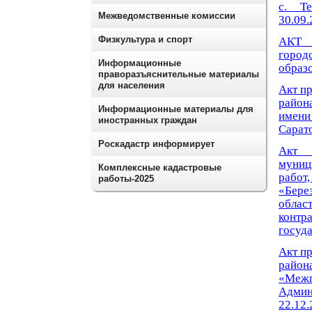
с. Те
Межведомственные комиссии
30.09.
Физкультура и спорт
АКТ 
город
Информационные
образо
праворазъяснительные материалы
для населения
Акт п
район
Информационные материалы для
имен
иностранных граждан
Сарато
Роскадастр информирует
Акт 
муниц
Комплексные кадастровые
работ
работы-2025
«Бере
област
контра
госуд
Акт п
район
«Межп
Админ
22.12.