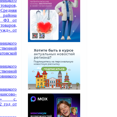
ницкого
товаров,
Средняя
 района
98 ФЗ от
товаров,
ужд». от
ницкого
твенной
атовской
ницкого
твенной
овникого
ницкого
нсово-
шко» с.
2 год от