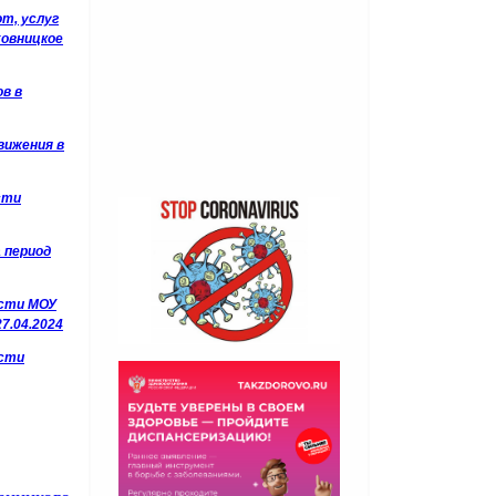
от, услуг
ховницкое
в в
вижения в
сти
а период
ости МОУ
7.04.2024
ости