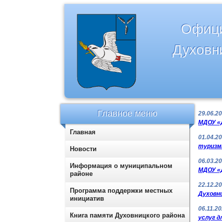
Офици
Духовн
Главное меню
29.06.2
МДОУ «Д
Главная
01.04.2
туризма
Новости
06.03.2
Информация о муниципальном
МДОУ «
районе
22.12.2
Программа поддержки местных
Духовни
инициатив
06.11.2
Книга памяти Духовницкого района
услуг д