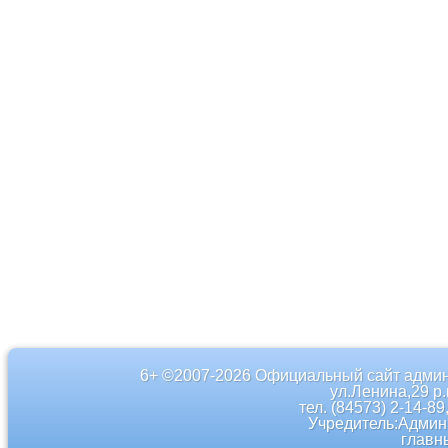
6+ ©2007-2026 Официальный сайт админ
ул.Ленина,29 р
тел. (84573) 2-14-89
Учредитель:Админ
главн