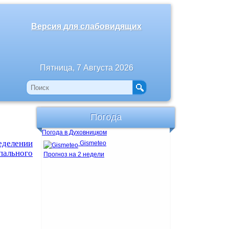
Версия для слабовидящих
Пятница, 7 Августа 2026
Погода
Погода в Духовницком
еделении
Gismeteo
пального
Прогноз на 2 недели