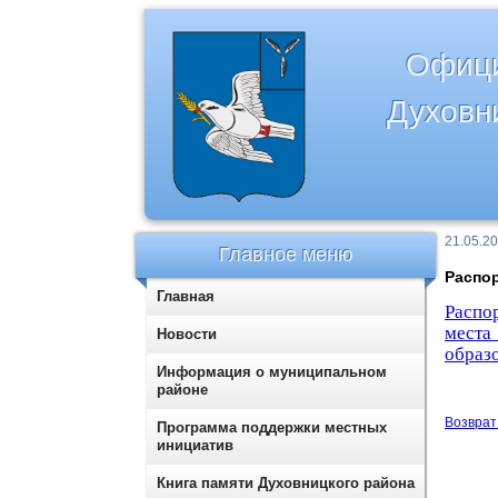
Офици
Духовн
21.05.2
Главное меню
Распор
Главная
Распо
мест
Новости
образ
Информация о муниципальном
районе
Возврат 
Программа поддержки местных
инициатив
Книга памяти Духовницкого района