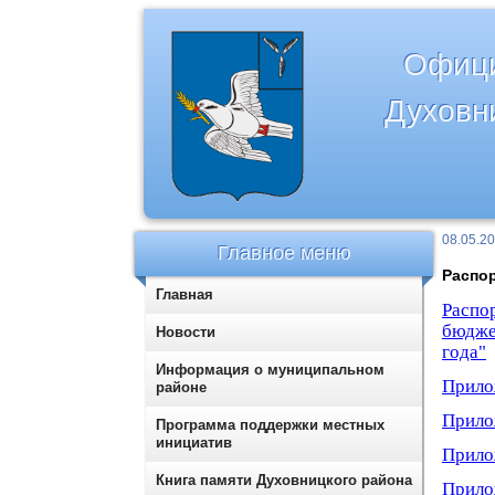
Офици
Духовн
08.05.2
Главное меню
Распор
Главная
Распо
бюдже
Новости
года"
Информация о муниципальном
Прило
районе
Прило
Программа поддержки местных
инициатив
Прило
Книга памяти Духовницкого района
Прило