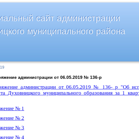
альный сайт администрации
ицкого муниципального района
019
яжение администрации от 06.05.2019 № 136-р
ряжение администрации от 06.05.2019 № 136- р "Об ис
та
Духовницкого муниципального образования
за 1 квар
жение № 1
жение № 2
жение № 3
жение № 4