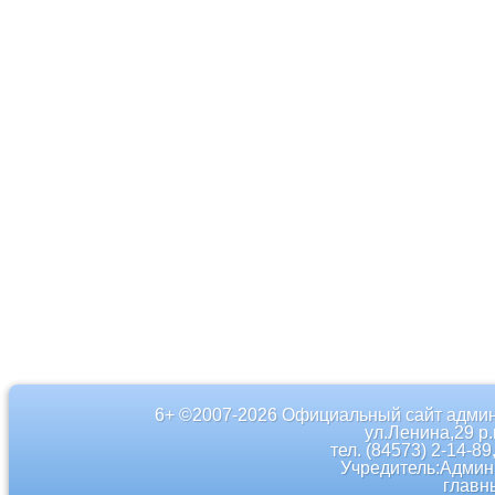
6+ ©2007-2026 Официальный сайт админ
ул.Ленина,29 р
тел. (84573) 2-14-89
Учредитель:Админ
главн