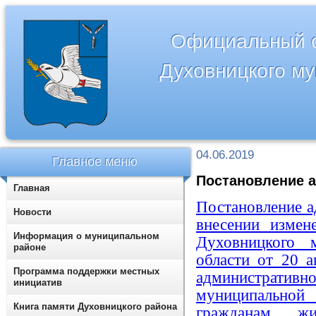
Официальный с
Духовницкого м
04.06.2019
Главное меню
Постановление а
Главная
Постановление а
Новости
внесении измен
Информация о муниципальном
Духовницкого 
районе
области от 20 
Программа поддержки местных
административ
инициатив
муниципальной
Книга памяти Духовницкого района
гражданам жи