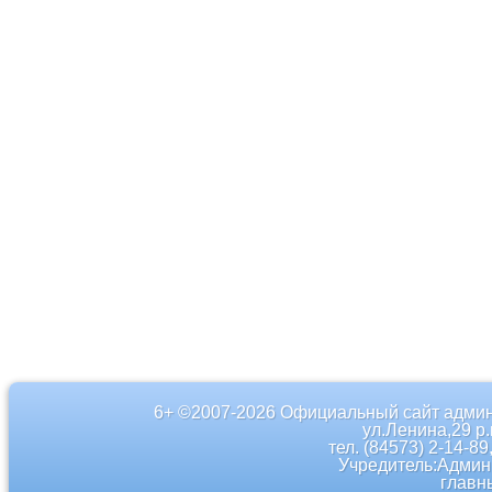
6+ ©2007-2026 Официальный сайт админ
ул.Ленина,29 р
тел. (84573) 2-14-89
Учредитель:Админ
главн