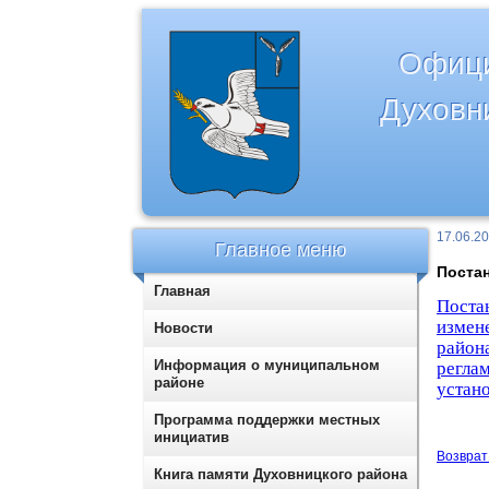
Офици
Духовн
17.06.2
Главное меню
Постан
Главная
Поста
измен
Новости
район
Информация о муниципальном
регла
районе
устан
Программа поддержки местных
инициатив
Возврат 
Книга памяти Духовницкого района