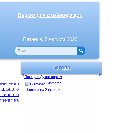
Версия для слабовидящих
Пятница, 7 Августа 2026
Погода
Погода в Духовницком
несении
Gismeteo
пального
Прогноз на 2 недели
тивного
шения на