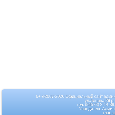
6+ ©2007-2026 Официальный сайт админ
ул.Ленина,29 р
тел. (84573) 2-14-89
Учредитель:Админ
главн