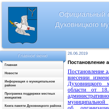
Официальный с
Духовницкого м
26.06.2019
Главное меню
Постановление а
Главная
Постановление а
Новости
внесении измен
Информация о муниципальном
Духовницкого 
районе
области от 1
Программа поддержки местных
административ
инициатив
муниципальной 
Книга памяти Духовницкого района
об организаци