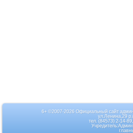
6+ ©2007-2026 Официальный сайт админ
ул.Ленина,29 р
тел. (84573) 2-14-89
Учредитель:Админ
главн