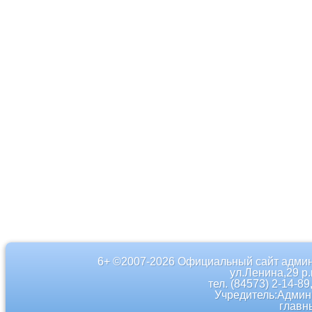
6+ ©2007-2026 Официальный сайт админ
ул.Ленина,29 р
тел. (84573) 2-14-89
Учредитель:Админ
главн