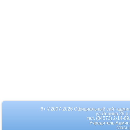
6+ ©2007-2026 Официальный сайт админ
ул.Ленина,29 р
тел. (84573) 2-14-89
Учредитель:Админ
главн