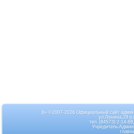
6+ ©2007-2026 Официальный сайт админ
ул.Ленина,29 р
тел. (84573) 2-14-89
Учредитель:Админ
главн