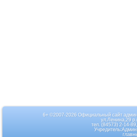
6+ ©2007-2026 Официальный сайт админ
ул.Ленина,29 р
тел. (84573) 2-14-89
Учредитель:Админ
главн