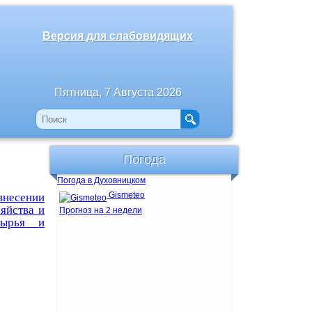
Версия для слабовидящих
Пятница, 7 Августа 2026
Погода
Погода в Духовницком
Gismeteo
несении
яйства и
Прогноз на 2 недели
сырья и