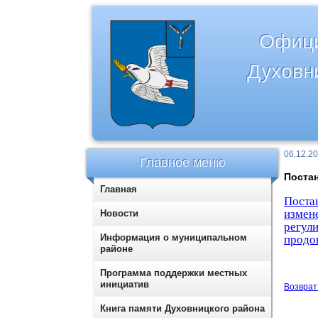
Офици
Духовн
06.12.2
Главное меню
Постан
Главная
Поста
измен
Новости
регул
Информация о муниципальном
продов
районе
Программа поддержки местных
инициатив
Возврат 
Книга памяти Духовницкого района