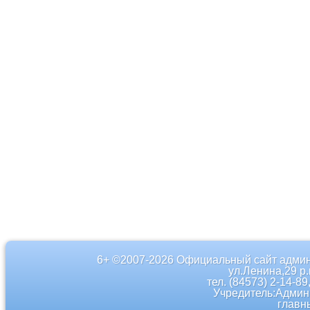
6+ ©2007-2026 Официальный сайт админ
ул.Ленина,29 р
тел. (84573) 2-14-89
Учредитель:Админ
главн