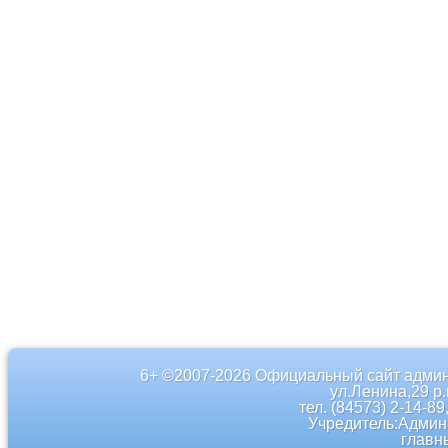
6+ ©2007-2026 Официальный сайт админ
ул.Ленина,29 р
тел. (84573) 2-14-89
Учредитель:Админ
главн