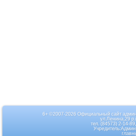
6+ ©2007-2026 Официальный сайт админ
ул.Ленина,29 р
тел. (84573) 2-14-89
Учредитель:Админ
главн