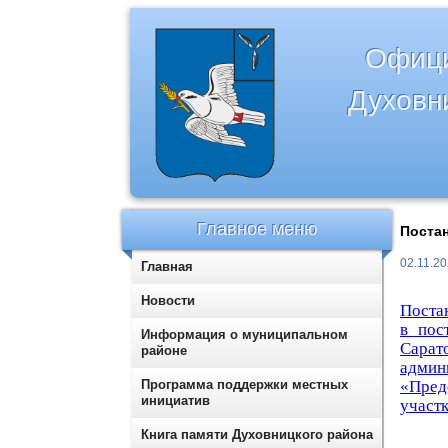
Офици
Духовн
Главное меню
Постан
02.11.2
Главная
Новости
Поста
в пос
Информация о муниципальном
Сарат
районе
админ
Программа поддержки местных
«Пред
инициатив
участк
Книга памяти Духовницкого района