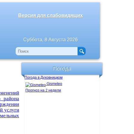
Версия для слабовидящих
Суббота, 8 Августа 2026
Погода
Погода в Духовницком
Gismeteo
Прогноз на 2 недели
зменений
о района
ерждении
й услуги
емельных