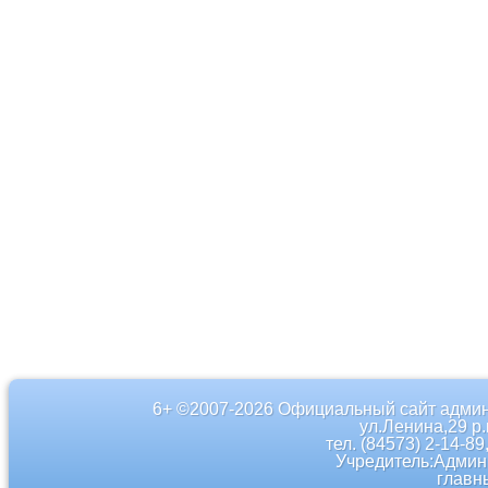
6+ ©2007-2026 Официальный сайт админ
ул.Ленина,29 р
тел. (84573) 2-14-89
Учредитель:Админ
главн