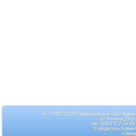
6+ ©2007-2026 Официальный сайт админ
ул.Ленина,29 р
тел. (84573) 2-14-89
Учредитель:Админ
главн