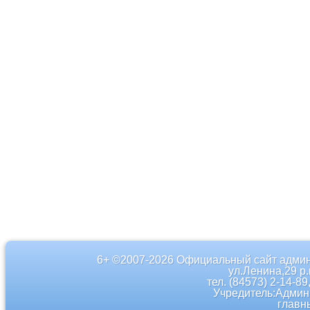
6+ ©2007-2026 Официальный сайт админ
ул.Ленина,29 р
тел. (84573) 2-14-89
Учредитель:Админ
главн