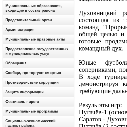
Муниципальные образования,
входящие в состав района
Духовницкий р
состоящая из т
Представительный орган
команд "Прорыв
Администрация
общей целью и 
Муниципальные правовые акты
готовые продем
командный дух.
Предоставление государственных
и муниципальных услуг
Юные футболи
Обращения
соперниками, по
Сообщи, где торгуют смертью
В ходе турнира
Противодействие коррупции
демонстрируя к
требующие даль
Защита информации
Фестиваль пирога
Результаты игр:
Пугачёв-1 (основ
Муниципальные программы
Саратов - Духов
Социально-экономический
Пугачёв (2 соста
паспорт района