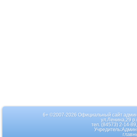
6+ ©2007-2026 Официальный сайт админ
ул.Ленина,29 р
тел. (84573) 2-14-89
Учредитель:Админ
главн