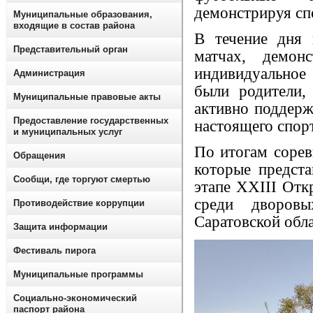
демонстрируя сп
Муниципальные образования,
входящие в состав района
В течение дня 
Представительный орган
матчах, демон
индивидуальное
Администрация
были родители,
Муниципальные правовые акты
активно поддерж
Предоставление государственных
настоящего спор
и муниципальных услуг
По итогам сорев
Обращения
которые предст
Сообщи, где торгуют смертью
этапе XXIII Отк
среди дворов
Противодействие коррупции
Саратовской обла
Защита информации
Фестиваль пирога
Муниципальные программы
Социально-экономический
паспорт района