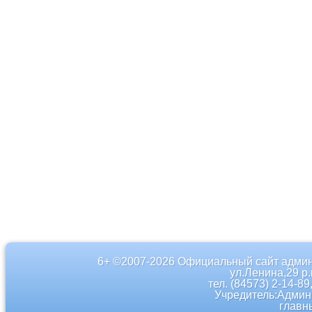
6+ ©2007-2026 Официальный сайт админ
ул.Ленина,29 р
тел. (84573) 2-14-89
Учредитель:Админ
главн