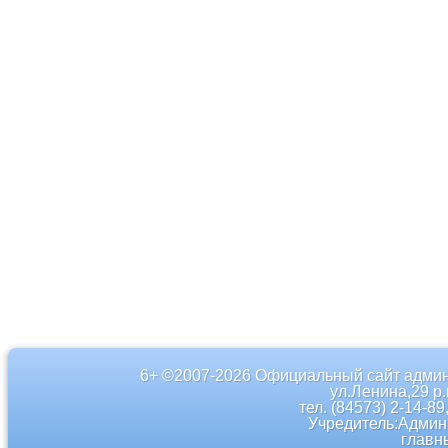
6+ ©2007-2026 Официальный сайт админ
ул.Ленина,29 р
тел. (84573) 2-14-89
Учредитель:Админ
главн