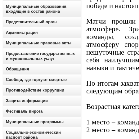
победе и настоя
Муниципальные образования,
входящие в состав района
Матчи прошли 
Представительный орган
атмосфере. Зр
Администрация
команды, соз
Муниципальные правовые акты
атмосферу спор
нешуточные стра
Предоставление государственных
и муниципальных услуг
себя наилучшим
навыки и тактич
Обращения
Сообщи, где торгуют смертью
По итогам захва
следующим обра
Противодействие коррупции
Защита информации
Возрастная катего
Фестиваль пирога
1 место – команд
Муниципальные программы
2 место – коман
Социально-экономический
паспорт района