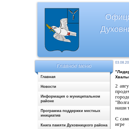
Офици
Духовн
03.08.2
Главное меню
"Лидер
Главная
Хвалы
2 авг
Новости
проде
Информация о муниципальном
город
районе
"Волг
наши т
Программа поддержки местных
инициатив
С сам
игре 
Книга памяти Духовницкого района