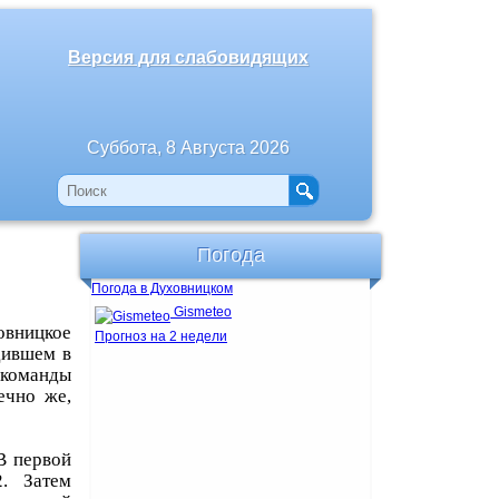
Версия для слабовидящих
Суббота, 8 Августа 2026
Погода
Погода в Духовницком
Gismeteo
овницкое
Прогноз на 2 недели
дившем в
 команды
ечно же,
В первой
. Затем