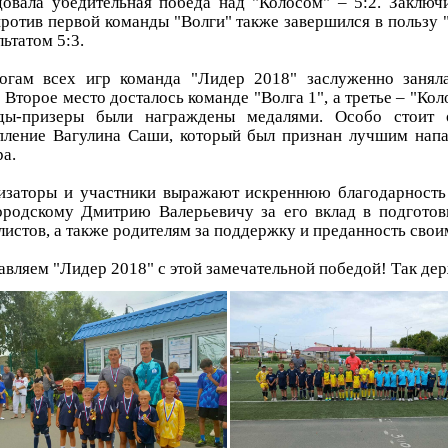
довала убедительная победа над "Колосом" – 5:2. Заключ
против первой команды "Волги" также завершился в пользу 
льтатом 5:3.
огам всех игр команда "Лидер 2018" заслуженно занял
 Второе место досталось команде "Волга 1", а третье – "Кол
ды-призеры были награждены медалями. Особо стоит 
пление Вагулина Саши, который был признан лучшим на
а.
изаторы и участники выражают искреннюю благодарность
ородскому Дмитрию Валерьевичу за его вклад в подгото
истов, а также родителям за поддержку и преданность свои
вляем "Лидер 2018" с этой замечательной победой! Так дер