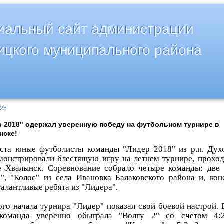
альный сайт администрации
ицкого муниципального района
025
 2018" одержал уверенную победу на футбольном турнире в
нске!
уста юные футболисты команды "Лидер 2018" из р.п. Дух
монстрировали блестящую игру на летнем турнире, прохо
е Хвалынск. Соревнование собрало четыре команды: две
а", "Колос" из села Ивановка Балаковского района и, кон
алантливые ребята из "Лидера".
ого начала турнира "Лидер" показал свой боевой настрой. 
команда уверенно обыграла "Волгу 2" со счетом 4:2