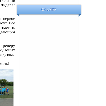
ительный
"Лидера"
Ссылки
а первое
осу". Все
отметить
падающим
 тренеру
вку юных
м детям.
жать!