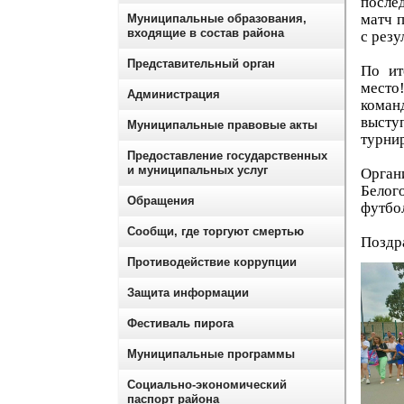
после
матч 
Муниципальные образования,
входящие в состав района
с резу
Представительный орган
По ит
место!
Администрация
коман
высту
Муниципальные правовые акты
турнир
Предоставление государственных
и муниципальных услуг
Орган
Белог
Обращения
футбол
Сообщи, где торгуют смертью
Поздра
Противодействие коррупции
Защита информации
Фестиваль пирога
Муниципальные программы
Социально-экономический
паспорт района