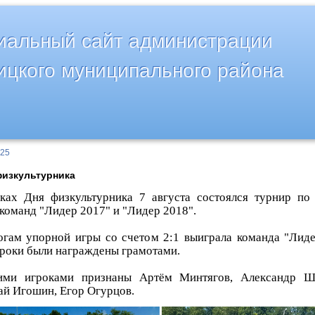
альный сайт администрации
ицкого муниципального района
025
физкультурника
ках Дня физкультурника 7 августа состоялся турнир по
 команд "Лидер 2017" и "Лидер 2018".
огам упорной игры со счетом 2:1 выиграла команда "Лиде
гроки были награждены грамотами.
ми игроками признаны Артём Минтягов, Александр Шм
ай Игошин, Егор Огурцов.