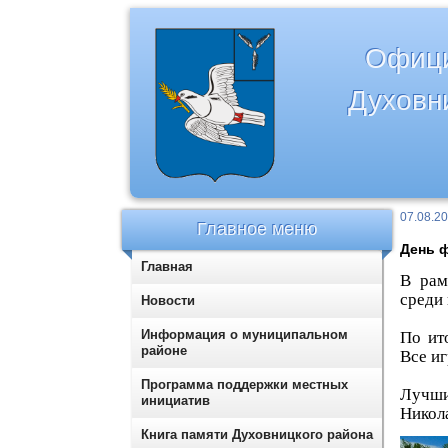
Офици
Духовн
07.08.2
Главное меню
День 
Главная
В рам
среди
Новости
Информация о муниципальном
По ит
районе
Все и
Программа поддержки местных
Лучши
инициатив
Никол
Книга памяти Духовницкого района