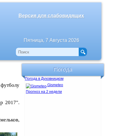
Версия для слабовидящих
Пятница, 7 Августа 2026
Погода
Погода в Духовницком
 футболу
Gismeteo
Прогноз на 2 недели
р 2017".
ельков,