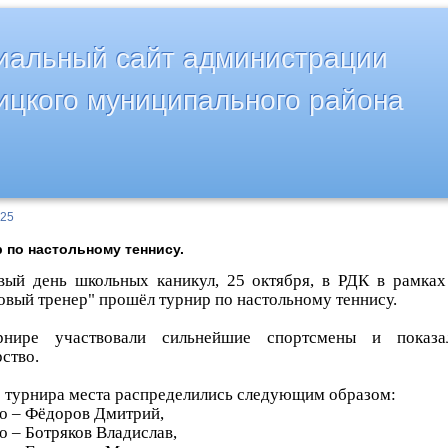
альный сайт администрации
ицкого муниципального района
025
 по настольному теннису.
вый день школьных каникул, 25 октября, в РДК в рамках
овый тренер" прошёл турнир по настольному теннису.
нире участвовали сильнейшие спортсмены и показа
рство.
е турнира места распределились следующим образом:
то – Фёдоров Дмитрий,
о – Ботряков Владислав,