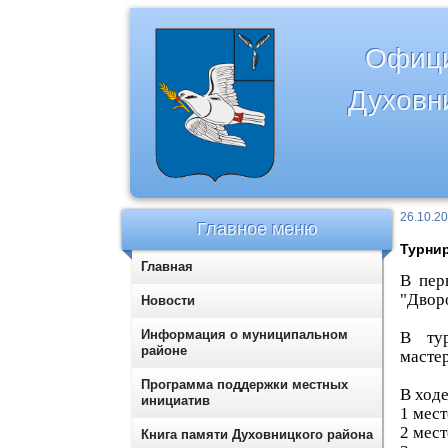
Офици
Духовн
26.10.2
Главное меню
Турнир
Главная
В пер
"Двор
Новости
Информация о муниципальном
В тур
районе
масте
Программа поддержки местных
В ход
инициатив
1 мес
2 мест
Книга памяти Духовницкого района