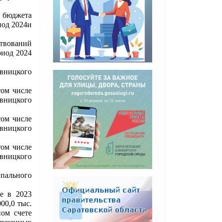
 бюджета
иод 2024и
вований
риод 2024
овницкого
том числе
ницкого
том числе
ницкого
том числе
ницкого
пального
е в 2023
00,0 тыс.
ом счете