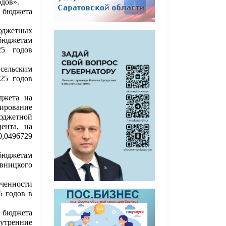
одов».
бюджета
юджетных
бюджетам
5 годов
 сельским
25 годов
джета на
ирование
юджетной
ента, на
0,0496729
бюджетам
вницкого
ченности
5 годов в
 бюджета
тренние