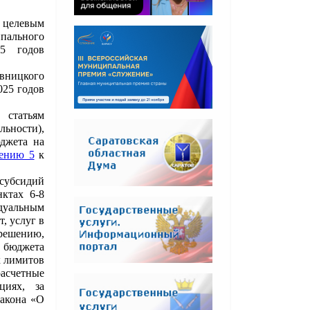
, целевым
пального
5 годов
вницкого
025 годов
статьям
ьности),
джета на
ению 5
к
субсидий
ктах 6-8
дуальным
, услуг в
ешению,
 бюджета
х лимитов
расчетные
циях, за
закона «О