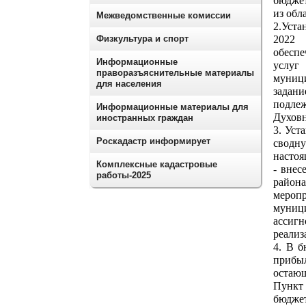
бюджет
из обл
Межведомственные комиссии
2.Уста
Физкультура и спорт
2022 
обеспе
Информационные
услуг
праворазъяснительные материалы
муниц
для населения
задани
подлеж
Информационные материалы для
Духовн
иностранных граждан
3. Уст
Роскадастр информирует
сводн
настоя
Комплексные кадастровые
- внес
работы-2025
район
мероп
муниц
ассигн
реализ
4. В б
прибы
остающ
Пункт
бюдже