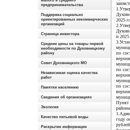
малого и среднего
заимст
предпринимательства
1.Утв
Духовн
Поддержка социально
ориентированных некоммерческих
2025 г
организаций
2.Утв
Духовн
Страница инвестора
и 2025
3.Уста
Средние цены на товары первой
муниц
необходимости по Духовницкому
по сос
району
верхн
Совет Духовницкого МО
муници
по сос
Независимая оценка качества
верхн
работ
муници
по сос
Памятки населению
верхн
муници
Сведения об организациях
Пункт
Экология
район
1.Адм
Качество питьевой воды
году о
рублей
Раскрытие информации