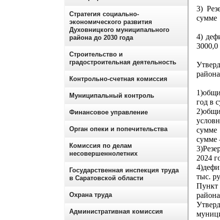
3) Ре
Стратегия социально-
сумме 
экономического развития
Духовницкого муниципального
4) деф
района до 2030 года
3000,0
Строительство и
градостроительная деятельность
Утвер
района
Контрольно-счетная комиссия
1)общи
Муниципальный контроль
год в 
2)общи
Финансовое управление
условн
Орган опеки и попечительства
сумме 
сумме 
Комиссия по делам
3)Рез
несовершеннолетних
2024 г
4)дефи
Государственная инспекция труда
тыс. р
в Саратовской области
Пункт 
Охрана труда
район
Утве
Административная комиссия
муници