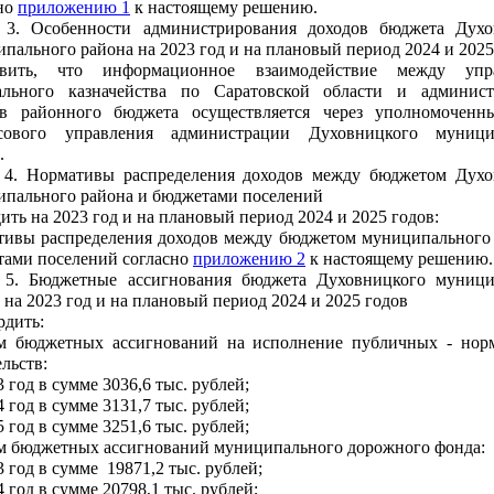
но
приложению 1
к настоящему решению.
 3. Особенности администрирования доходов бюджета Духо
пального района на 2023 год и на плановый период 2024 и 202
овить, что информационное взаимодействие между упр
ального казначейства по Саратовской области и админист
ов районного бюджета осуществляется через уполномоченн
сового управления администрации Духовницкого муници
.
 4. Нормативы распределения доходов между бюджетом Духо
ипального района и бюджетами поселений
ить на 2023 год и на плановый период 2024 и 2025 годов:
ивы распределения доходов между бюджетом муниципального 
ами поселений согласно
приложению 2
к настоящему решению
 5. Бюджетные ассигнования бюджета Духовницкого муници
 на 2023 год и на плановый период 2024 и 2025 годов
рдить:
ем бюджетных ассигнований на исполнение публичных - нор
ельств:
3 год в сумме 3036,6 тыс. рублей;
4 год в сумме 3131,7 тыс. рублей;
5 год в сумме 3251,6 тыс. рублей;
м бюджетных ассигнований муниципального дорожного фонда:
3 год в сумме 19871,2 тыс. рублей;
4 год в сумме 20798,1 тыс. рублей;