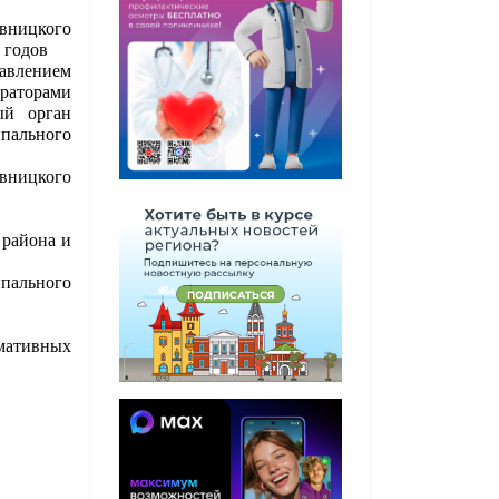
вницкого
5 годов
авлением
раторами
ый орган
пального
вницкого
района и
.
пального
мативных