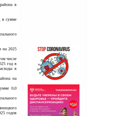
района в
д в сумме
пального
и на 2025
том числе
025 год в
расходы в
айона на
сумме 0,0
ипального
ницкого
025 годов