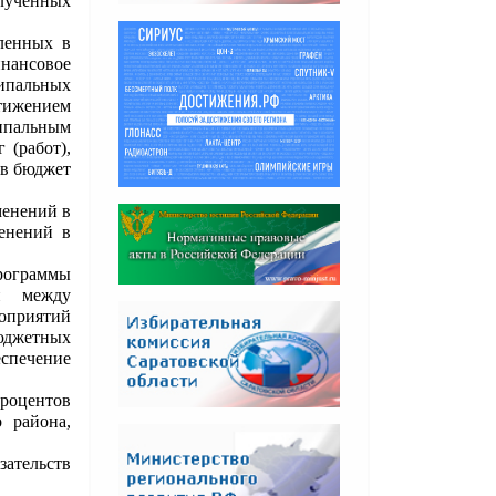
олученных
вленных в
ансовое
ипальных
тижением
ипальным
 (работ),
 в бюджет
менений в
енений в
рограммы
й между
приятий
юджетных
еспечение
процентов
 района,
ательств