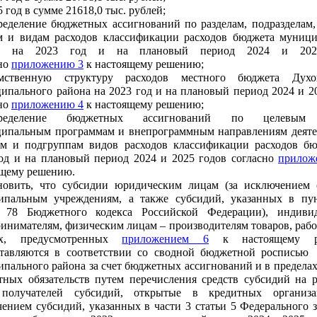
5 год в сумме 21618,0 тыс. рублей;
ределение бюджетных ассигнований по разделам, подразделам
м и видам расходов классификации расходов бюджета муници
на на 2023 год и на плановый период 2024 и 202
но
приложению 3
к настоящему решению;
омственную структуру расходов местного бюджета Духо
пального района на 2023 год и на плановый период 2024 и 2
но
приложению 4
к настоящему решению;
спределение бюджетных ассигнований по целевым 
ипальным программам и внепрограммным направлениям деятел
ам и подгруппам видов расходов классификации расходов бю
од и на плановый период 2024 и 2025 годов согласно
прилож
ящему решению.
ановить, что субсидии юридическим лицам (за исключением 
ипальным учреждениям, а также субсидий, указанных в пун
и 78 Бюджетного кодекса Российской Федерации), индиви
инимателям, физическим лицам – производителям товаров, работ
ях, предусмотренных
приложением 6
к настоящему р
ставляются в соответствии со сводной бюджетной росписью
пального района за счет бюджетных ассигнований и в предела
ных обязательств путем перечисления средств субсидий на 
 получателей субсидий, открытые в кредитных организа
ением субсидий, указанных в части 3 статьи 5 Федерального 