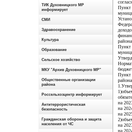
соглас
ТИК Духовницкого МР
Пункт
информирует
муници
Устан
СМИ
Федер
Здравоохранение
доход
финан
Культура
района
Пункт
Образование
муниц
Утверд
Сельское хозяйство
Нормат
бюджет
МКУ "Архив Духовницкого МР"
Пункт
Общественные организации
района
района
1.Утве
1)объ
Россельхозцентр информирует
обязат
на 202
Антитеррористическая
на 202
безопасность
на 202
Гражданская оборона и защита
2)объе
населения от ЧС
на 202
на 202