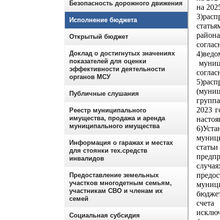
Безопасность дорожного движения
на 202
3)расп
Исполнение бюджета
статья
райо
Открытый бюджет
соглас
Доклад о достигнутых значениях
4)вед
показателей для оценки
муници
эффективности деятельности
соглас
органов МСУ
5)ра
(муниц
Публичные слушания
групп
2023 г
Реестр муниципального
имущества, продажа и аренда
насто
муниципального имущества
6)Уст
муниц
Информация о гаражах и местах
стать
для стоянки тех.средств
предпр
инвалидов
случа
предо
Предоставление земельных
участков многодетным семьям,
муници
участникам СВО и членам их
бюджет
семей
счета
исключ
Социальная субсидия