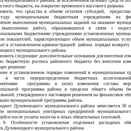
а муниципального района, за исключением целевых средств п
астного бюджета, на покрытие временного кассового разрыва.
новить, что средства в объеме остатков субсидий, предоста
году муниципальным бюджетным учреждениям на фин
чение выполнения муниципальных заданий на оказание муниц
 (выполнение работ), образовавшихся в связи с недос
ипальными бюджетными учреждениями установленных муниц
ем показателей, характеризующих объем муниципальных услуг
ат в установленном администрацией района порядке возврату
ицкого муниципального района.
ановить следующие дополнительные основания для внесения из
ую бюджетную роспись районного бюджета без внесения изм
щее решение:
ение в установленном порядке изменений в муниципальные п
а в части перераспределения бюджетных ассигновани
риятиями программы и (или) изменения состава меро
ипальной программы района в пределах общего объема б
ований, утвержденного настоящим решением на финансовое об
ации муниципальной программы района.
юджет Духовницкого муниципального района зачисляется 30 
ли муниципальных унитарных предприятий муниципального
ейся после уплаты налогов и иных обязательных платежей.
 9. Особенности установления отдельных расходных обяз
та Духовницкого муниципального района