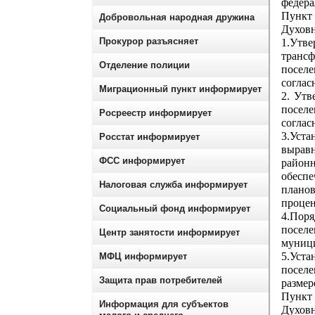
федера
Пункт
Добровольная народная дружина
Духовн
Прокурор разъясняет
1.Утв
транс
Отделение полиции
посел
соглас
Миграционный пункт информирует
2. Утв
посел
Росреестр информирует
соглас
3.Уст
Росстат информирует
вырав
ФСС информирует
район
обесп
Налоговая служба информирует
планов
процен
Социальный фонд информирует
4.Пор
посел
Центр занятости информирует
муниц
5.Уст
МФЦ информирует
поселе
Защита прав потребителей
размер
Пункт
Информация для субъектов
Духов