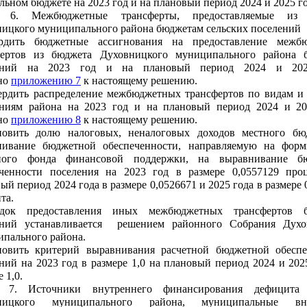
льном бюджете на 2023 год и на плановый период 2024 и 2025 г
 6. Межбюджетные трансферты, предоставляемые из 
ицкого муниципального района бюджетам сельских поселений
ердить бюджетные ассигнования на предоставление межб
фертов из бюджета Духовницкого муниципального района 
ений на 2023 год и на плановый период 2024 и 202
но
приложению 7
к настоящему решению.
ердить распределение межбюджетных трансфертов по видам и
ениям района на 2023 год и на плановый период 2024 и 20
но
приложению 8
к настоящему решению.
ановить долю налоговых, неналоговых доходов местного бю
нивание бюджетной обеспеченности, направляемую на форм
ного фонда финансовой поддержки, на выравнивание б
еченности поселения на 2023 год в размере 0,0557129 проц
ый период 2024 года в размере 0,0526671 и 2025 года в размере 
та.
ядок предоставления иных межбюджетных трансфертов 
ений устанавливается решением районного Собрания Духо
ипального района.
ановить критерий выравнивания расчетной бюджетной обеспе
ний на 2023 год в размере 1,0 на плановый период 2024 и 202
е 1,0.
 7. Источники внутреннего финансирования дефицита
ницкого муниципального района, муниципальные вну