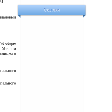
61
Ссылки
плановый
«Об общих
Уставом
вницкого
пального
пального