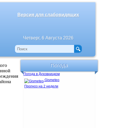
Версия для слабовидящих
Четверг, 6 Августа 2026
ого
Погода
енной
Погода в Духовницком
реждения
Gismeteo
айона
Прогноз на 2 недели