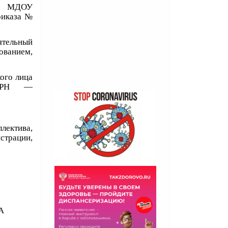
ей МДОУ
риказа №
ятельный
ованием,
ого лица
ГРН —
лектива,
страции,
А