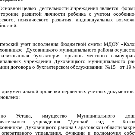
ной целью деятельности Учреждения является форми
сторонне развитой личности ребенка с учетом особенно
еского, психического развития, индивидуальных возмож
бностей.
лтерский учет исполнения бюджетной сметы МДОУ «Коло
уховницкое Духовницкого муниципального района осущест
рализованная бухгалтерия органов местного самоупра
ипальных учреждений Духовницкого муниципального ра
ании договора о бухгалтерском обслуживании №15 от 19 
е документальной проверки первичных учетных документов
ановлено:
асно Устава, имущество Муниципального дошк
зовательного учреждения "Детский сад « Колок
уховницкое Духовницкого района Саратовской области закре
 оперативного управления, функции и полномочия собс