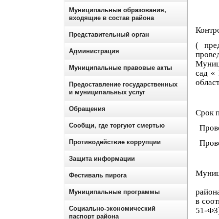
Муниципальные образования,
входящие в состав района
Контр
Представительный орган
( пре
Администрация
пров
Муниц
Муниципальные правовые акты
сад «
област
Предоставление государственных
и муниципальных услуг
Обращения
Срок 
Сообщи, где торгуют смертью
Прове
Противодействие коррупции
Провер
Защита информации
Муниц
Фестиваль пирога
« Кол
район
Муниципальные программы
в соо
Социально-экономический
51-ФЗ
паспорт района