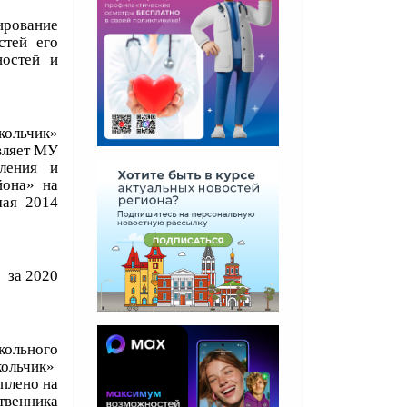
рование
стей его
ностей и
кольчик»
вляет МУ
вления и
йона» на
мая 2014
 за 2020
ольного
ольчик»
плено на
твенника