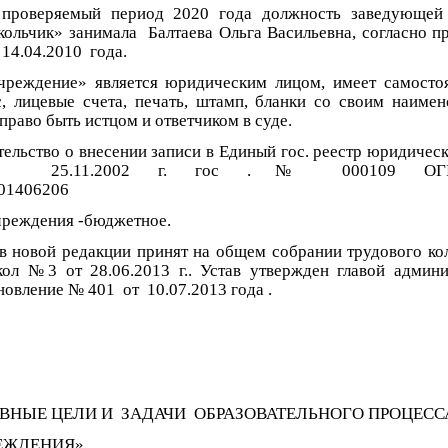
оверяемый период 2020 года должность заведующ
кольчик» занимала Балтаева Ольга Васильевна, согласно п
14.04.2010 года.
ждение» является юридическим лицом, имеет самосто
с, лицевые счета, печать, штамп, бланки со своим наимен
право быть истцом и ответчиком в суде.
ельство о внесении записи в Единый гос. реестр юридическ
25.11.2002 г. гос .№ 000109 О
26401406206
чреждения -бюджетное.
 в новой редакции принят на общем собрании трудового кол
кол №3 от 28.06.2013 г.. Устав утвержден главой админи
ановление № 401 от 10.07.2013 года .
ВНЫЕ ЦЕЛИ И ЗАДАЧИ ОБРАЗОВАТЕЛЬНОГО ПРОЦЕСС
ЕЖДЕНИЯ»