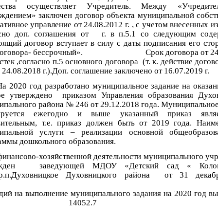
ества осуществляет Учредитель. Между «Учредит
ждением» заключен договор объекта муниципальной собст
ативное управление от 24.08.2012 г. , с учетом внесенных 
асно доп. соглашения от г. в п.5.1 со следующим сод
оящий договор вступает в силу с даты подписания его сто
 договора- бессрочный». Срок договора от 24.
стек ,согласно п.5 основного договора (т. к. действие догово
до 24.08.2018 г.).Доп. соглашение заключено от 16.07.2019 г.
20 год разработано муниципальное задание на оказани
ое утверждено приказом Управления образования Духо
ипального района № 246 от 29.12.2018 года. Муниципальное
ируется ежегодно и выше указанный приказ явля
вительным, т.е. приказ должен быть от 2019 года. Наим
ипальной услуги – реализации основной общеобразов
аммы дошкольного образования.
финансово-хозяйственной деятельности муниципального уч
ржден заведующей МДОУ «Детский сад « Колок
Духовницкое Духовницкого района от 31 декаб
г
дий на выполнение муниципального задания на 2020 год вы
умме 14052.7 т
уб. в т.ч. 