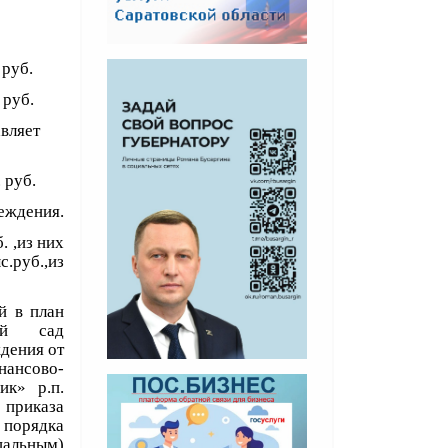
 руб.
 руб.
ставляет
 руб.
реждения.
 ,из них
.руб.,из
й в план
кий сад
ения от
нансово-
ик» р.п.
 приказа
порядка
альным)