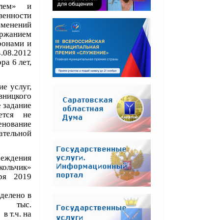
елем» и
венности
изменений
ержанием
ронами и
08.2012
ра 6 лет,
е услуг,
вницкого
 задание
ется не
енование
ательной
реждения
ольчик»
ря 2019
.
делено в
ыс.
на