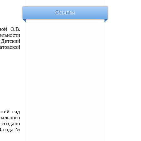
Ссылки
вой О.В.
льности
«Детский
атовской
ский сад
ального
 создано
4 года №