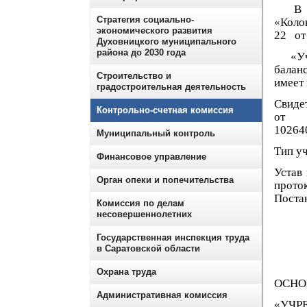
В пр
Стратегия социально-
«Коло
экономического развития
22 от 
Духовницкого муниципального
района до 2030 года
«Учре
балан
Строительство и
имеет 
градостроительная деятельность
Свидет
Контрольно-счетная комиссия
от 
10
Муниципальный контроль
Тип у
Финансовое управление
Устав
Орган опеки и попечительства
прото
Пост
Комиссия по делам
несовершеннолетних
Государственная инспекция труда
в Саратовской области
Охрана труда
ОСНО
Административная комиссия
«УЧР