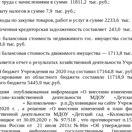
 труда с начислениями в сумме 11811,2 тыс. руб.;
ату налогов в сумме 7,9 тыс. руб.;
ходы по закупке товаров, работ и услуг в сумме 2233,6 тыс.
оченная кредиторская задолженность составляет 243,0 тыс.
 балансовая стоимость недвижимого гос. имущества со
6 тыс. руб.
 балансовая стоимость движимого имущества — 1713,8 тыс.
ляется отчет о результатах хозяйственной деятельности Уч
бюджет Учреждения на 2020 год составил 17164,8 тыс. руб.
сирование из областного бюджета составило 11718,9 тыс
го бюджета 5445,9 тыс.руб.
дняя опубликованная информация «О внесении изменени
нсово-хозяйственной деятельности МДОУ «Детс
локольчик» р.п.Духовницкое на сайте Учрежд
.2020 г. , а решение «О внесении изменений в план фи
ственной деятельности МДОУ «Детский сад «Колокольч
ницкое от 30.09.2020 г. № 97/518 , что противоречит п.15
на России от 21 июля 2011г.№86н «Об утверждении 
оставления информации государственным (муницип