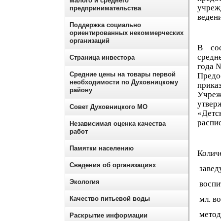
малого и среднего
учреж
предпринимательства
ведени
Поддержка социально
ориентированных некоммерческих
организаций
В со
средн
Страница инвестора
года №
Средние цены на товары первой
Предо
необходимости по Духовницкому
прика
району
Учреж
утвер
Совет Духовницкого МО
«Детс
распи
Независимая оценка качества
работ
Памятки населению
Колич
Сведения об организациях
зав
Экология
восп
мл. 
Качество питьевой воды
мет
Раскрытие информации