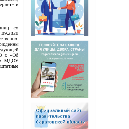
ернет» и
иниц со
.09.2020
тственно.
ержденны
ведующей
0 г. «Об
ков МДОУ
 штатные