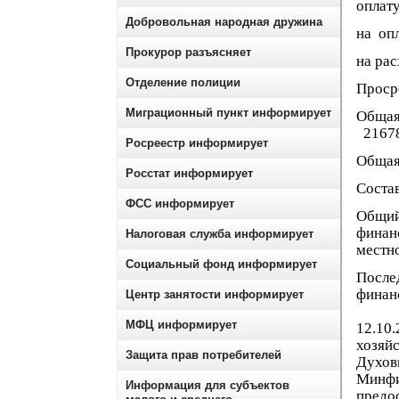
оплату
Добровольная народная дружина
на опл
Прокурор разъясняет
на рас
Отделение полиции
Проср
Миграционный пункт информирует
Общая
21678,
Росреестр информирует
Общая
Росстат информирует
Состав
ФСС информирует
Общий 
финан
Налоговая служба информирует
местно
Социальный фонд информирует
После
фина
Центр занятости информирует
« Ко
МФЦ информирует
12.10
хозяй
Защита прав потребителей
Духов
Минфи
Информация для субъектов
пред