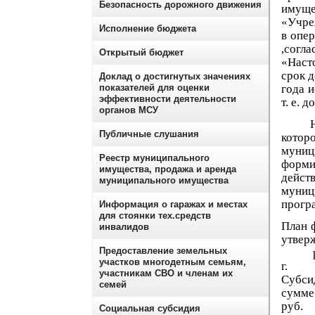
Безопасность дорожного движения
имущ
«Учре
Исполнение бюджета
в опер
,согл
Открытый бюджет
«Наст
срок
Доклад о достигнутых значениях
показателей для оценки
года и
эффективности деятельности
т. е. 
органов МСУ
На 20
Публичные слушания
котор
муниц
Реестр муниципального
форм
имущества, продажа и аренда
дейст
муниципального имущества
муниц
прогр
Информация о гаражах и местах
для стоянки тех.средств
План 
инвалидов
утве
Предоставление земельных
р.п.
участков многодетным семьям,
участникам СВО и членам их
Субси
семей
с
р
Социальная субсидия