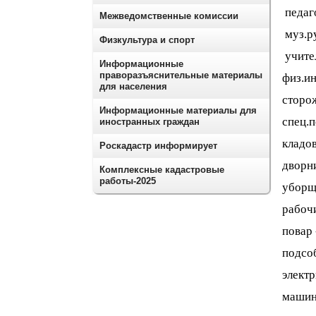
педа
Межведомственные комиссии
муз.
Физкультура и спорт
учит
Информационные
праворазъяснительные материалы
физ.
для населения
сто
Информационные материалы для
спец
иностранных граждан
кла
Роскадастр информирует
дво
Комплексные кадастровые
работы-2025
убо
раб
по
подсо
эле
машин