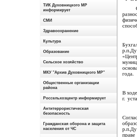
ТИК Духовницкого МР
Основ
информирует
разно
физич
СМИ
спосо
Здравоохранение
Культура
Бухга
р.п.Д
Образование
«Цент
муниц
Сельское хозяйство
основ
МКУ "Архив Духовницкого МР"
года.
Общественные организации
района
В ход
Россельхозцентр информирует
г. уст
Антитеррористическая
безопасность
Согл
обра
Гражданская оборона и защита
населения от ЧС
р.п.Д
праве