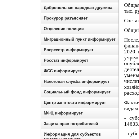
Общая
Добровольная народная дружина
тыс. р
Прокурор разъясняет
Состав
Отделение полиции
Общий
Миграционный пункт информирует
После
финан
Росреестр информирует
2020 
учре
Росстат информирует
опуб
деяте
ФСС информирует
умень
числи
Налоговая служба информирует
хозяй
Социальный фонд информирует
расход
Фактич
Центр занятости информирует
видам
МФЦ информирует
- суб
14633,
Защита прав потребителей
- суб
Информация для субъектов