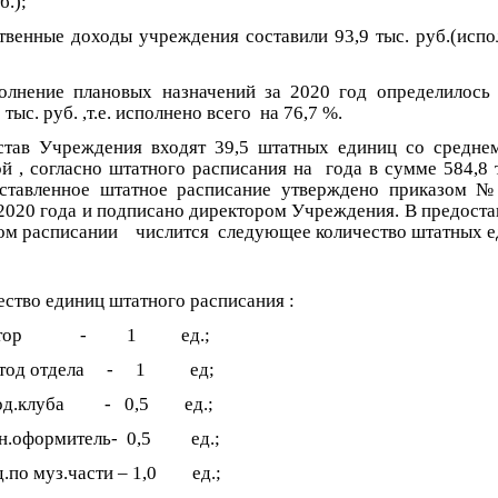
б.);
ственные доходы учреждения составили 93,9 тыс. руб.(испо
олнение плановых назначений за 2020 год определилось
 тыс. руб. ,т.е. исполнено всего на 76,7 %.
тав Учреждения входят 39,5 штатных единиц со средне
й , согласно штатного расписания на года в сумме 584,8 т
ставленное штатное расписание утверждено приказом 
.2020 года и подписано директором Учреждения. В предост
ом расписании числится следующее количество штатных е
ество единиц штатного расписания :
ектор - 1 ед.;
метод отдела - 1 ед;
вод.клуба - 0,5 ед.;
н.оформитель- 0,5 ед.;
д.по муз.части – 1,0 ед.;