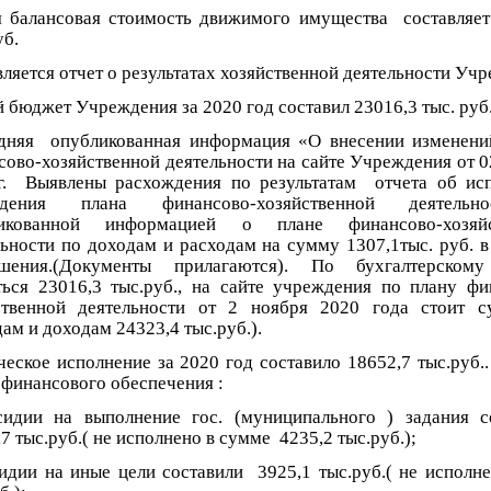
 балансовая стоимость движимого имущества составляет
уб.
ляется отчет о результатах хозяйственной деятельности Уч
 бюджет Учреждения за 2020 год составил 23016,3 тыс. ру
дняя опубликованная информация «О внесении изменени
сово-хозяйственной деятельности на сайте Учреждения от 0
г. Выявлены расхождения по результатам отчета об ис
ждения плана финансово-хозяйственной деятель
ликованной информацией о плане финансово-хозяйс
льности по доходам и расходам на сумму 1307,1тыс. руб. в
шения.(Документы прилагаются). По бухгалтерскому
ться 23016,3 тыс.руб., на сайте учреждения по плану фи
ственной деятельности от 2 ноября 2020 года стоит 
ам и доходам 24323,4 тыс.руб.).
еское исполнение за 2020 год составило 18652,7 тыс.руб.. 
 финансового обеспечения :
сидии на выполнение гос. (муниципального ) задания с
7 тыс.руб.( не исполнено в сумме 4235,2 тыс.руб.);
сидии на иные цели составили 3925,1 тыс.руб.( не исполне