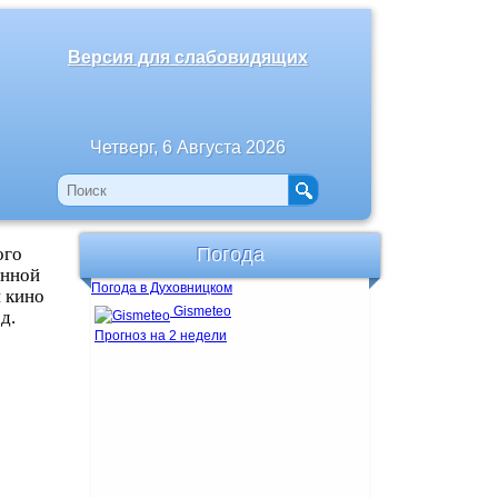
Версия для слабовидящих
Четверг, 6 Августа 2026
ого
Погода
енной
Погода в Духовницком
 кино
Gismeteo
д.
Прогноз на 2 недели
ое