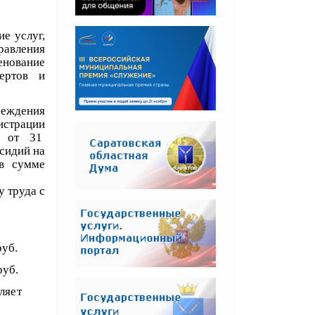
е услуг,
равления
енование
ертов и
реждения
истрации
и от 31
й на
 в сумме
б.
а с
руб.
руб.
ставляет