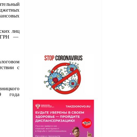
ятельный
юджетных
нансовых
ских лиц
ОГРН —
алоговом
тствии с
1001.
кого
19 года