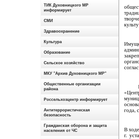
Основ
ТИК Духовницкого МР
общес
информирует
тради
творч
СМИ
культу
Здравоохранение
Культура
Имуще
адми
Образование
закре
орган
Сельское хозяйство
согла
МКУ "Архив Духовницкого МР"
Общественные организации
Бухга
района
«Цент
муниц
Россельхозцентр информирует
основ
года, 
Антитеррористическая
безопасность
Гражданская оборона и защита
В ход
населения от ЧС
г. уст