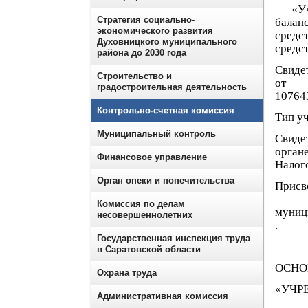
«Учре
Стратегия социально-
балан
экономического развития
средс
Духовницкого муниципального
средст
района до 2030 года
Свиде
Строительство и
от 2
градостроительная деятельность
10
Контрольно-счетная комиссия
Тип у
Муниципальный контроль
Свиде
орган
Финансовое управление
Налог
Орган опеки и попечительства
При
Уст
Комиссия по делам
муниц
несовершеннолетних
Государственная инспекция труда
в Саратовской области
ОСНО
Охрана труда
«УЧР
Административная комиссия