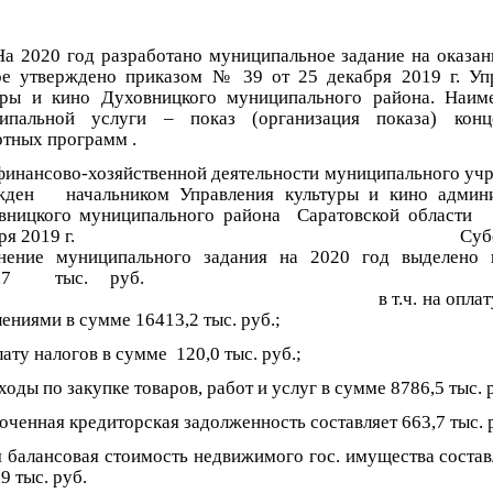
20 год разработано муниципальное задание на оказани
ое утверждено приказом № 39 от 25 декабря 2019 г. Уп
уры и кино Духовницкого муниципального района. Наим
ипальной услуги – показ (организация показа) конц
ртных программ .
финансово-хозяйственной деятельности муниципального уч
жден начальником Управления культуры и кино админ
ницкого муниципального района Саратовской област
кабря 2019 г. Субсиди
нение муниципального задания на 2020 год выделено
5319,7 тыс. ру
т.ч. на оплату труд
ениями в сумме 16413,2 тыс. руб.;
ату налогов в сумме 120,0 тыс. руб.;
ходы по закупке товаров, работ и услуг в сумме 8786,5 тыс. 
ченная кредиторская задолженность составляет 663,7 тыс. 
 балансовая стоимость недвижимого гос. имущества со
9 тыс. руб.