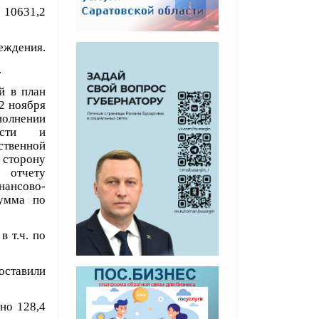
 10631,2
реждения.
б.
й в план
2 ноября
полнении
ности и
твенной
 сторону
 отчету
нансово-
сумма по
в т.ч. по
оставили
но 128,4