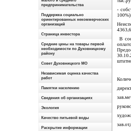
тыс.ру
малого и среднего
предпринимательства
- соб
100%)
Поддержка социально
ориентированных некоммерческих
Неисп
организаций
4363,6
Страница инвестора
В сос
оплато
Средние цены на товары первой
необходимости по Духовницкому
Предо
району
30.10
штатн
Совет Духовницкого МО
Независимая оценка качества
работ
Колич
дир
Памятки населению
зав.
Сведения об организациях
руко
Экология
худож
Качество питьевой воды
зав.от
Раскрытие информации