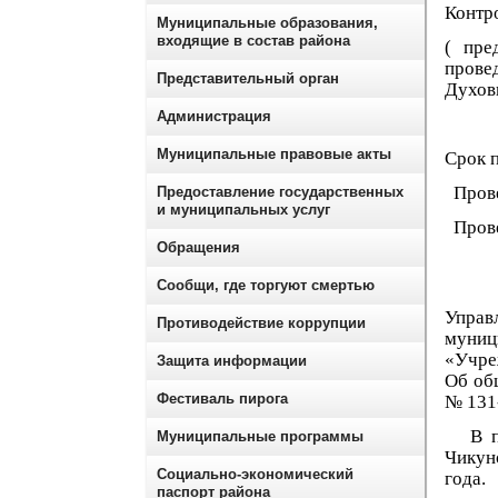
Контр
Муниципальные образования,
входящие в состав района
( пре
пров
Представительный орган
Духов
Администрация
Муниципальные правовые акты
Срок 
Прове
Предоставление государственных
и муниципальных услуг
Провер
Обращения
Сообщи, где торгуют смертью
Муни
Упра
Противодействие коррупции
муниц
«Учреж
Защита информации
Об об
Фестиваль пирога
№ 131
В про
Муниципальные программы
Чикун
Социально-экономический
года.
паспорт района