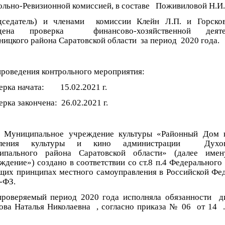
ольно-Ревизионной комиссией, в составе Поживиловой Н.И.
дседатель) и членами комиссии Клейн Л.П. и Горско
едена проверка финансово-хозяйственной деяте
ницкого района Саратовской области за период 2020 года.
проведения контрольного мероприятия:
рка начата: 15.02.2021 г.
ка закончена: 26.02.2021 г.
ципальное учреждение культуры «Районный Дом к
вления культуры и кино администрации Духов
ипального района Саратовской области» (далее имен
дение») создано в соответствии со ст.8 п.4 Федерального 
щих принципах местного самоуправления в Российской Фе
-ФЗ.
веряемый период 2020 года исполняла обязанности д
ова Наталья Николаевна , согласно приказа № 06 от 14 .