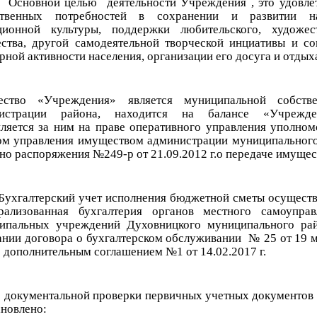
ной целью деятельности Учреждения , это удовлет
твенных потребностей в сохранении и развитии на
ционной культуры, поддержки любительского, художес
ества, другой самодеятельной творческой инциативы и со
рной активности населения, организации его досуга и отдых
ство «Учреждения» является муниципальной собстве
нистрации района, находится на балансе «Учрежд
пляется за ним на праве оперативного управления уполно
ом управления имуществом администрации муниципального
сно распоряжения №249-р от 21.09.2012 г.о передаче имуще
лтерский учет исполнения бюджетной сметы осуществ
рализованная бухгалтерия органов местного самоупра
ипальных учреждений Духовницкого муниципального ра
ании договора о бухгалтерском обслуживании № 25 от 19 
с дополнительным соглашением №1 от 14.02.2017 г.
е документальной проверки первичных учетных документов
ановлено: