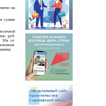
лнено на
 в сумме
месячной
ыс. руб.
№ 30а от
авленном
диниц: