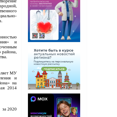
ворение
родной,
твенного
циально-
а.
нностью
ения» и
моченным
 района,
ства.
ляет МУ
вления и
йона» на
мая 2014
 за 2020