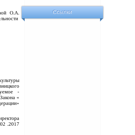
Ссылки
вой О.А.
льности
ультуры
ницкого
уемое -
Закона «
дерации»
иректора
02 .2017