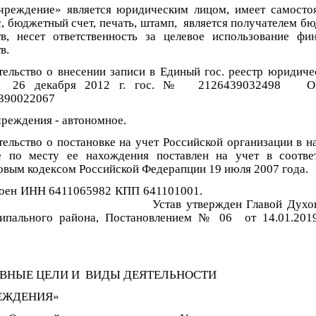
ждение» является юридическим лицом, имеет самосто
с, бюджетный счет, печать, штамп, является получателем б
тв, несет ответственность за целевое использование фи
в.
тельство о внесении записи в Единый гос. реестр юридиче
6 декабря 2012 г. гос. № 2126439032498 
764390022067
чреждения - автономное.
тельство о постановке на учет Российской организации в н
е по месту ее нахождения поставлен на учет в соотве
овым кодексом Российской Федерапции 19 июля 2007 года.
своен ИНН 6411065982 КПП 64110
ав утвержден Главой Духовниц
ипального района, Постановлением № 06 от 14.01.20
.
ВНЫЕ ЦЕЛИ И ВИДЫ ДЕЯТЕЛЬНОСТИ
ЕЖДЕНИЯ»