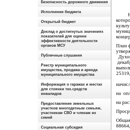
Безопасность дорожного движения
Исполнение бюджета
На 20
котор
Открытый бюджет
культ
муниц
Доклад о достигнутых значениях
показателей для оценки
конце
эффективности деятельности
План 
органов МСУ
утвер
Публичные слушания
Духов
де
Реестр муниципального
выпол
имущества, продажа и аренда
2
муниципального имущества
в 
начисл
Информация о гаражах и местах
для стоянки тех.средств
на опл
инвалидов
на рас
Предоставление земельных
участков многодетным семьям,
Просро
участникам СВО и членам их
семей
Общая
88664,
Социальная субсидия