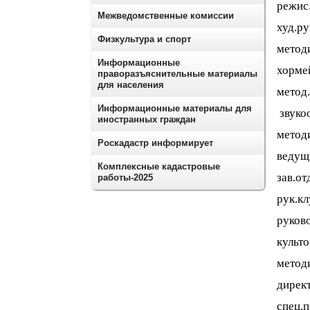
режис
Межведомственные комиссии
худ.р
Физкультура и спорт
методи
Информационные
хорм
праворазъяснительные материалы
для населения
метод.
Информационные материалы для
звук
иностранных граждан
методи
Роскадастр информирует
ведущ
Комплексные кадастровые
зав.от
работы-2025
рук.к
руков
культ
метод
дире
спец.п