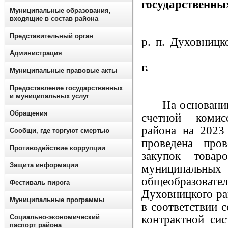
государственны
Муниципальные образования,
входящие в состав района
Представительный орган
р. п. Духовницк
01.
Администрация
г.
Муниципальные правовые акты
Предоставление государственных
и муниципальных услуг
На основании г
Обращения
счетной комис
района на 2023
Сообщи, где торгуют смертью
проведена пров
Противодействие коррупции
закупок товар
Защита информации
муниципа
общеобразов
Фестиваль пирога
Духовницкого ра
Муниципальные программы
в соответствии 
Социально-экономический
контрактной сис
паспорт района