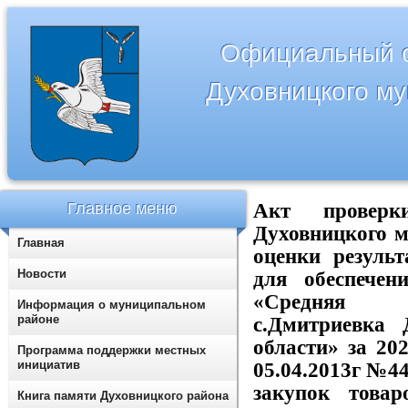
Официальный с
Духовницкого м
Главное меню
Акт проверк
Духовницкого м
Главная
оценки результ
Новости
для обеспеч
«Средняя о
Информация о муниципальном
районе
с.Дмитриевка
области
»
за 20
Программа поддержки местных
инициатив
05.04.2013г №4
закупок товар
Книга памяти Духовницкого района