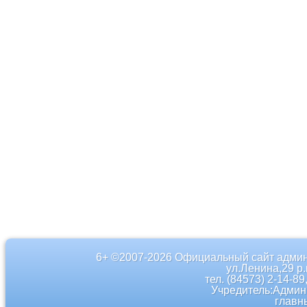
6+ ©2007-2026 Официальный сайт админ
ул.Ленина,29 р
тел. (84573) 2-14-89
Учредитель:Админ
главн