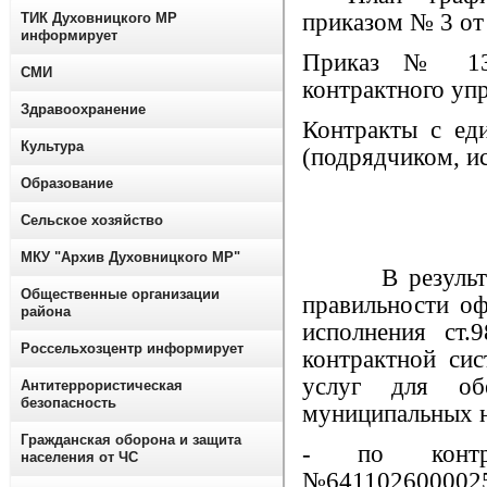
приказом № 3 от 
ТИК Духовницкого МР
информирует
Приказ № 138
СМИ
контрактного уп
Здравоохранение
Контракты с ед
Культура
(подрядчиком, и
Образование
Сельское хозяйство
МКУ "Архив Духовницкого МР"
В результате 
Общественные организации
правильности о
района
исполнения ст
Россельхозцентр информирует
контрактной сис
услуг для о
Антитеррористическая
безопасность
муниципальных 
Гражданская оборона и защита
- по контра
населения от ЧС
№64110260000259