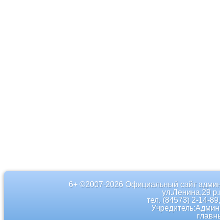
6+ ©2007-2026 Официальный сайт админ
ул.Ленина,29 р
тел. (84573) 2-14-89
Учредитель:Админ
главн