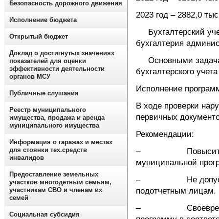
Безопасность дорожного движения
2023 год –
Исполнение бюджета
Бухгалтерский учет
Открытый бюджет
бухгалтерия админи
Доклад о достигнутых значениях
Основными задачам
показателей для оценки
эффективности деятельности
бухгалтерского учета
органов МСУ
Исполнение программ
Публичные слушания
В ходе проверки нар
Реестр муниципального
первичных документо
имущества, продажа и аренда
муниципального имущества
Рекомендации:
Информация о гаражах и местах
для стоянки тех.средств
– Повысить эфф
инвалидов
муниципальной прог
Предоставление земельных
– Не допускать н
участков многодетным семьям,
участникам СВО и членам их
подотчетным лицам.
семей
– Своевременно 
Социальная субсидия