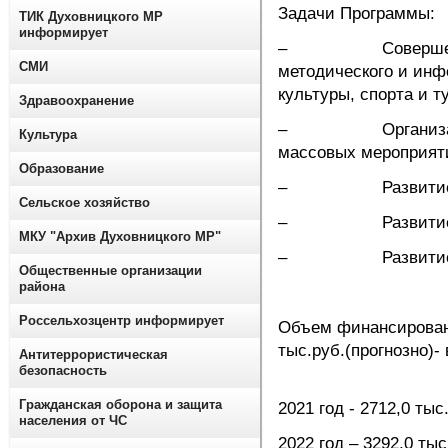
Задачи Программы:
ТИК Духовницкого МР
информирует
– Совершенствова
СМИ
методического и инф
культуры, спорта и т
Здравоохранение
– Организация и 
Культура
массовых мероприят
Образование
– Развитие ада
Сельское хозяйство
– Развитие мате
МКУ "Архив Духовницкого МР"
– Развитие т
Общественные организации
района
Россельхозцентр информирует
Объем финансирован
тыс.руб.(прогнозно)-
Антитеррористическая
безопасность
Гражданская оборона и защита
2021 год - 2712,0 тыс
населения от ЧС
2022 год – 3292,0 тыс