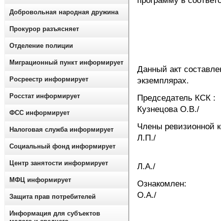
программу в соответ
Добровольная народная дружина
Прокурор разъясняет
Отделение полиции
Миграционный пункт информирует
Данный акт составле
Росреестр информирует
экзем
Росстат информирует
Предсе
Кузнецова О.В./
ФСС информирует
Члены реви
Налоговая служба информирует
Л.П./
Социальный фонд информирует
/ Б
Центр занятости информирует
Л.А./
МФЦ информирует
Ознаком
О.А./
Защита прав потребителей
Информация для субъектов