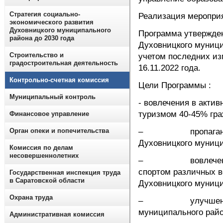
Стратегия социально-
Реализация меропри
экономического развития
Духовницкого муниципального
Программа утвержде
района до 2030 года
Духовницкого муницип
Строительство и
учетом последних из
градостроительная деятельность
16.11.2022 года.
Контрольно-счетная комиссия
Цели Программы :
Муниципальный контроль
- вовлечения в актив
туризмом 40-45% гра
Финансовое управление
Орган опеки и попечительства
– пропаганда здо
Духовницкого муници
Комиссия по делам
несовершеннолетних
– вовлечение в а
спортом различных в
Государственная инспекция труда
в Саратовской области
Духовницкого муници
Охрана труда
– улучшение сост
муниципального райо
Административная комиссия