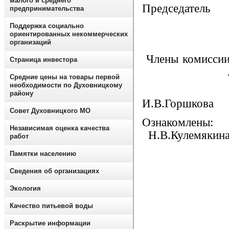
малого и среднего
Предс
предпринимательства
О.В.
Поддержка социально
ориентированных некоммерческих
организаций
Член
Страница инвестора
Л.П К
Средние цены на товары первой
необходимости по Духовницкому
району
И.В.Горшкова
Совет Духовницкого МО
Озн
Независимая оценка качества
Н.В.Кулемякин
работ
Памятки населению
Сведения об организациях
Экология
Качество питьевой воды
Раскрытие информации