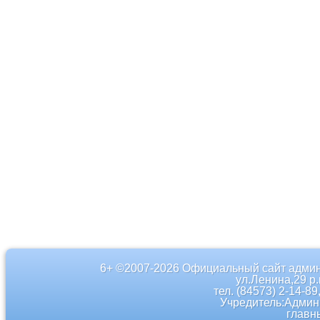
6+ ©2007-2026 Официальный сайт админ
ул.Ленина,29 р
тел. (84573) 2-14-89
Учредитель:Админ
главн