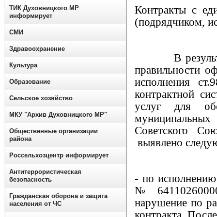
Контракты с ед
ТИК Духовницкого МР
информирует
(подрядчиком, и
СМИ
Здравоохранение
В результате 
Культура
правильности о
исполнения ст
Образование
контрактной сис
Сельское хозяйство
услуг для о
МКУ "Архив Духовницкого МР"
муниципальны
Советского Со
Общественные организации
района
выявлено следу
Россельхозцентр информирует
Антитеррористическая
- по исполнению
безопасность
№ 64110260000
Гражданская оборона и защита
нарушение по р
населения от ЧС
контракта. После