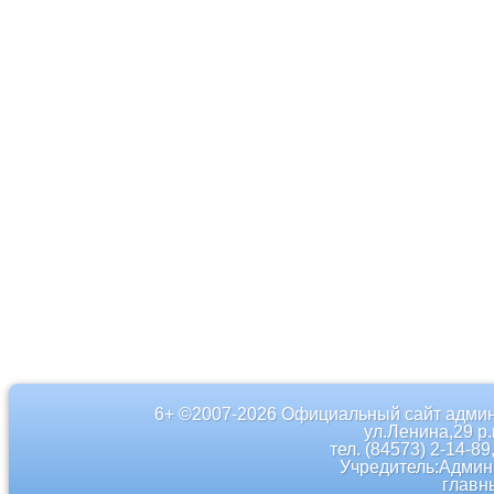
6+ ©2007-2026 Официальный сайт админ
ул.Ленина,29 р
тел. (84573) 2-14-89
Учредитель:Админ
главн