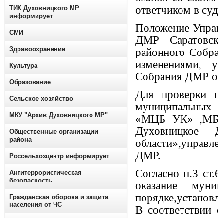
ответчиком в суд
ТИК Духовницкого МР
информирует
Положение Управ
СМИ
ДМР Саратовск
Здравоохранение
районного Собра
изменениями, 
Культура
Собрания ДМР от
Образование
Для проверки 
Сельское хозяйство
муниципальных
МКУ "Архив Духовницкого МР"
«МЦБ УК» ,МБУ
Духовницкое Д
Общественные организации
района
области»,управ
ДМР.
Россельхозцентр информирует
Согласно п.3 ст
Антитеррористическая
безопасность
оказание мун
порядке,установ
Гражданская оборона и защита
населения от ЧС
В соответствии 