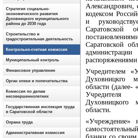
Александрович, 
Стратегия социально-
кодексом Росси
экономического развития
Духовницкого муниципального
и руководству
района до 2030 года
Саратовской о
Строительство и
постановлениям
градостроительная деятельность
Саратовской об
Контрольно-счетная комиссия
администра
распоряжениями
Муниципальный контроль
Учредителем «У
Финансовое управление
Духовницкго м
Орган опеки и попечительства
области (далее-
Комиссия по делам
Учредителя 
несовершеннолетних
Духовницкого 
Государственная инспекция труда
области.
в Саратовской области
«Учреждение» 
Охрана труда
самостоятельный 
Административная комиссия
бланки со своим