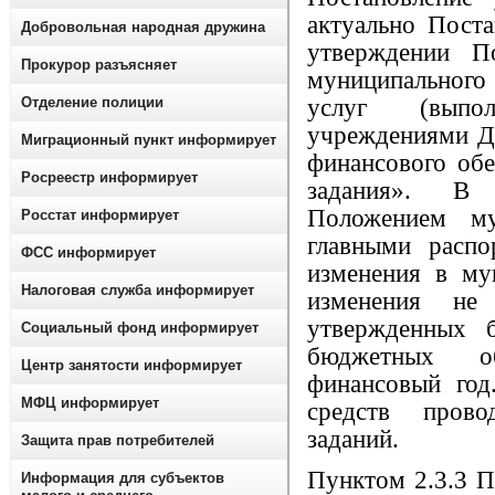
актуально Пост
Добровольная народная дружина
утверждении П
Прокурор разъясняет
муниципального
Отделение полиции
услуг (выпо
учреждениями Д
Миграционный пункт информирует
финансового об
Росреестр информирует
задания». В 
Положением му
Росстат информирует
главными распо
ФСС информирует
изменения в му
Налоговая служба информирует
изменения не
утвержденных 
Социальный фонд информирует
бюджетных об
Центр занятости информирует
финансовый год
МФЦ информирует
средств прово
заданий.
Защита прав потребителей
Пунктом 2.3.3 П
Информация для субъектов