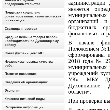
малого и среднего
администрации
предпринимательства
является опре
Поддержка социально
муниципальных 
ориентированных некоммерческих
организаций и
организаций
бюджетных ср
Страница инвестора
финансовых затра
Средние цены на товары первой
необходимости по Духовницкому
В начале фин
району
Положением №170
Совет Духовницкого МО
сформированы и
2018 года № 27
Независимая оценка качества
работ
муниципальных 
учреждений ку
Памятки населению
УК» ,МБУ ДО 
Сведения об организациях
Духовницкое Д
Экология
области».
Качество питьевой воды
При проверки в
Раскрытие информации
В соответствии