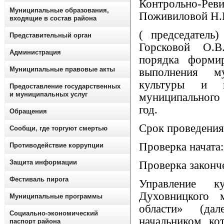
Контрольно-Ре
Муниципальные образования,
Поживиловой Н.
входящие в состав района
( председатель
Представительный орган
Горсковой О.В
Администрация
порядка форми
Муниципальные правовые акты
выполнения му
культуры и к
Предоставление государственных
и муниципальных услуг
муниципального
год.
Обращения
Срок проведения
Сообщи, где торгуют смертью
Проверка начата: 
Противодействие коррупции
Защита информации
Проверка законче
Фестиваль пирога
Управление к
Духовницкого 
Муниципальные программы
области» (да
Социально-экономический
начальником ко
паспорт района