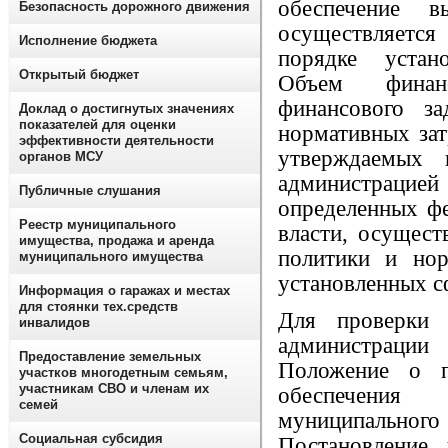
обеспечение в
Безопасность дорожного движения
осуществляется
Исполнение бюджета
порядке устан
Открытый бюджет
Объем финанс
финансового за
Доклад о достигнутых значениях
показателей для оценки
нормативных зат
эффективности деятельности
утверждаемых 
органов МСУ
администрацие
Публичные слушания
определенных ф
Реестр муниципального
власти, осущес
имущества, продажа и аренда
политики и нор
муниципального имущества
установленных с
Информация о гаражах и местах
для стоянки тех.средств
Для проверки 
инвалидов
администраци
Предоставление земельных
Положение о п
участков многодетным семьям,
участникам СВО и членам их
обеспечени
семей
муниципальн
Социальная субсидия
Постановление