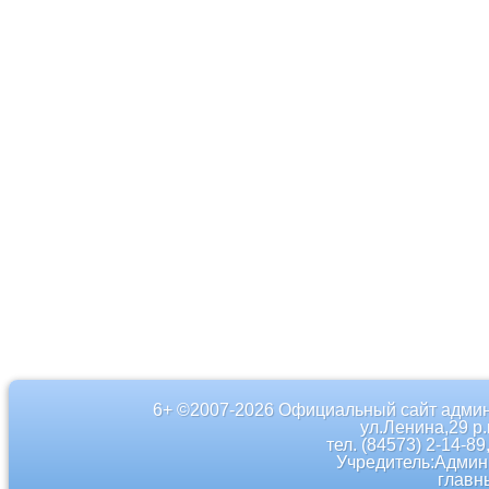
6+ ©2007-2026 Официальный сайт админ
ул.Ленина,29 р
тел. (84573) 2-14-89
Учредитель:Админ
главн