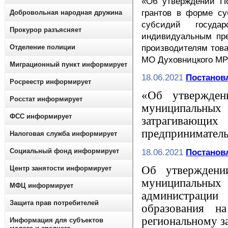
«Об утверждении По
грантов в форме с
Добровольная народная дружина
субсидий государ
Прокурор разъясняет
индивидуальным пр
Отделение полиции
производителям това
МО Духовницкого МР
Миграционный пункт информирует
18.06.2021
Постановл
Росреестр информирует
«Об утвержден
Росстат информирует
муниципальны
ФСС информирует
затрагиваю
предприниматель
Налоговая служба информирует
Социальный фонд информирует
18.06.2021
Постановл
Об утверждени
Центр занятости информирует
муниципальны
МФЦ информирует
администрации
Защита прав потребителей
образования н
региональному за
Информация для субъектов