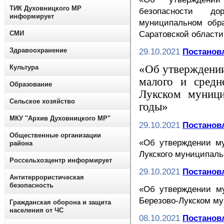
ТИК Духовницкого МР
безопасности до
информирует
муниципальном обра
СМИ
Саратовской области 
Здравоохранение
29.10.2021
Постановл
«Об утверждени
Культура
малого и средн
Образование
Лукском муници
Сельское хозяйство
годы»
МКУ "Архив Духовницкого МР"
29.10.2021
Постановл
Общественные организации
«Об утверждении м
района
Лукского муниципаль
Россельхозцентр информирует
29.10.2021
Постановл
Антитеррористическая
безопасность
«Об утверждении м
Березово-Лукском му
Гражданская оборона и защита
населения от ЧС
08.10.2021
Постановл