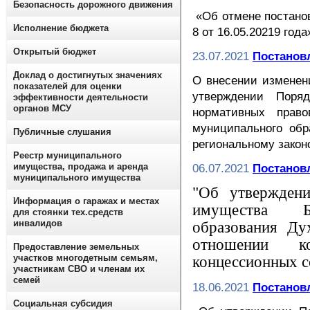
Безопасность дорожного движения
«Об отмене постано
Исполнение бюджета
8 от 16.05.20219 года
Открытый бюджет
23.07.2021
Постановл
Доклад о достигнутых значениях
О внесении изменен
показателей для оценки
утверждении Поряд
эффективности деятельности
органов МСУ
нормативных право
муниципального обр
Публичные слушания
региональному закон
Реестр муниципального
имущества, продажа и аренда
06.07.2021
Постановл
муниципального имущества
"Об утверждени
Информация о гаражах и местах
имущества Бе
для стоянки тех.средств
инвалидов
образования Ду
отношении ко
Предоставление земельных
участков многодетным семьям,
концессионных с
участникам СВО и членам их
семей
18.06.2021
Постановл
Социальная субсидия