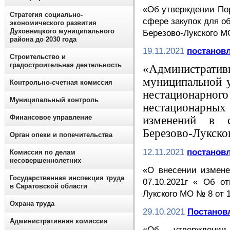
«Об утверждении Пор
Стратегия социально-
сфере закупок для 
экономического развития
Духовницкого муниципального
Березово-Лукского М
района до 2030 года
19.11.2021
постановл
Строительство и
градостроительная деятельность
«Администрат
муниципальной 
Контрольно-счетная комиссия
нестационарного
Муниципальный контроль
нестационарны
Финансовое управление
изменений в с
Березово-Лукск
Орган опеки и попечительства
12.11.2021
постановл
Комиссия по делам
несовершеннолетних
«О внесении измен
Государственная инспекция труда
07.10.2021г « Об о
в Саратовской области
Лукского МО № 8 от 1
Охрана труда
29.10.2021
Постановл
Административная комиссия
«Об утверждении