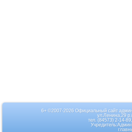
6+ ©2007-2026 Официальный сайт админ
ул.Ленина,29 р
тел. (84573) 2-14-89
Учредитель:Админ
главн