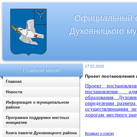
Официальный с
Духовницкого м
27.03.2020
Главное меню
Проект постановления
Главная
Проект постановлен
постановление адм
Новости
образования Духов
Информация о муниципальном
определении
размера
районе
осуществляющими пе
дорогам местного зна
Программа поддержки местных
инициатив
Книга памяти Духовницкого района
Возврат к списку