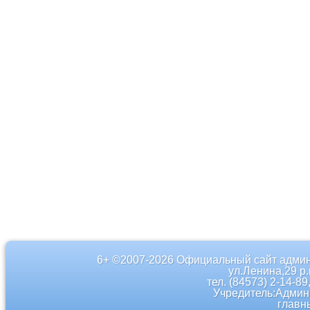
6+ ©2007-2026 Официальный сайт админ
ул.Ленина,29 р
тел. (84573) 2-14-89
Учредитель:Админ
главн