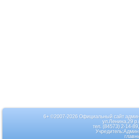
6+ ©2007-2026 Официальный сайт админ
ул.Ленина,29 р
тел. (84573) 2-14-89
Учредитель:Админ
главн