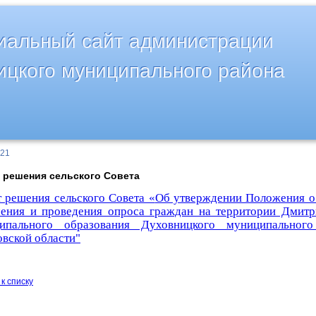
альный сайт администрации
ицкого муниципального района
021
 решения сельского Совета
т решения сельского Совета «
Об утверждении Положения о
чения и проведения опроса граждан на территории Дмитр
ипального образования Духовницкого муниципально
овской области"
к списку