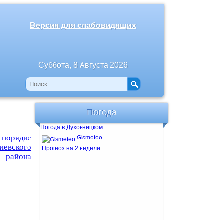
Версия для слабовидящих
Суббота, 8 Августа 2026
Погода
Погода в Духовницком
 порядке
Gismeteo
иевского
Прогноз на 2 недели
го
района