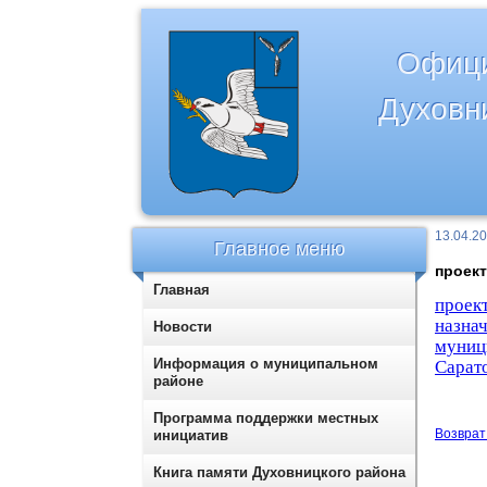
Офици
Духовн
13.04.2
Главное меню
проект
Главная
проек
назна
Новости
муниц
Информация о муниципальном
Сарат
районе
Программа поддержки местных
Возврат 
инициатив
Книга памяти Духовницкого района