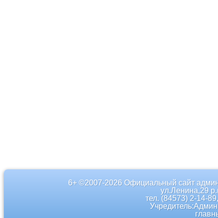
6+ ©2007-2026 Официальный сайт админ
ул.Ленина,29 р
тел. (84573) 2-14-89
Учредитель:Админ
главн