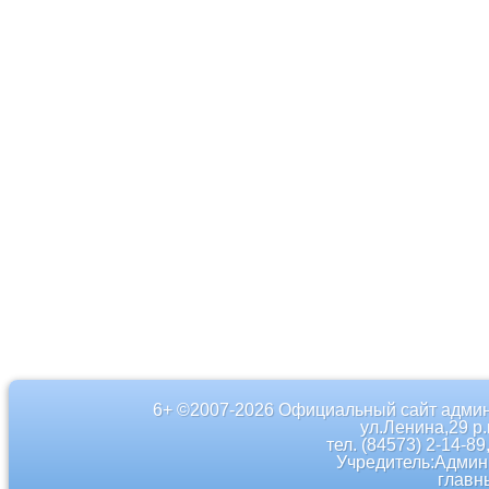
6+ ©2007-2026 Официальный сайт админ
ул.Ленина,29 р
тел. (84573) 2-14-89
Учредитель:Админ
главн