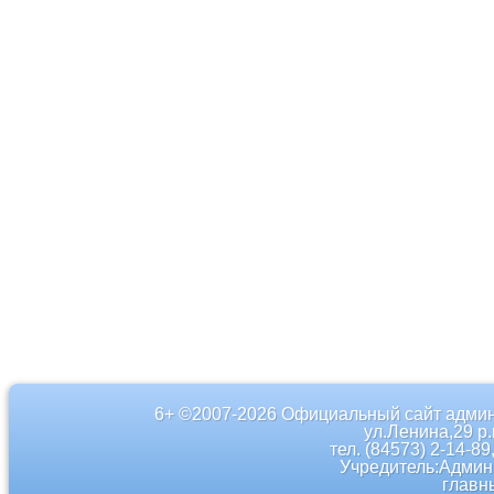
6+ ©2007-2026 Официальный сайт админ
ул.Ленина,29 р
тел. (84573) 2-14-89
Учредитель:Админ
главн