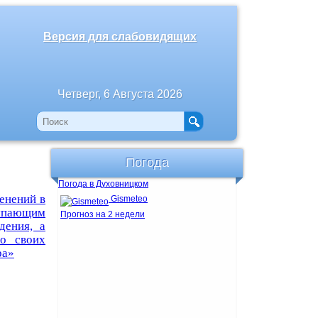
Версия для слабовидящих
Четверг, 6 Августа 2026
Погода
Погода в Духовницком
енений в
Gismeteo
тупающим
Прогноз на 2 недели
дения, а
 о своих
ра»