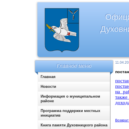
Офици
Духовн
11.04.2
Главное меню
постан
Главная
поста
поста
Новости
на ра
Информация о муниципальном
также
районе
доход
Программа поддержки местных
инициатив
Возврат 
Книга памяти Духовницкого района