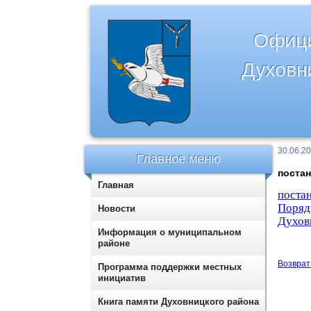
Офици
Духовн
30.06.2
Главное меню
постан
Главная
поста
Поряд
Новости
Духов
Информация о муниципальном
районе
Возврат 
Программа поддержки местных
инициатив
Книга памяти Духовницкого района