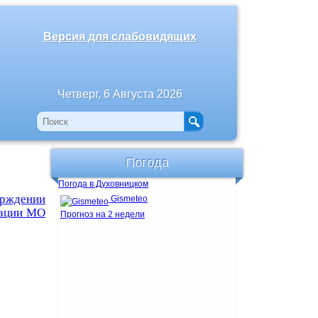
Версия для слабовидящих
Четверг, 6 Августа 2026
Погода
Погода в Духовницком
ерждении
Gismeteo
рации МО
Прогноз на 2 недели